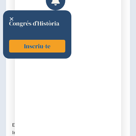
Congrés d’Història
Inscriu-te
Mascaró i Porcar, Josep M.
1946
Discurs d'ingrés
Elecció: 6 de desembre de 1946
Ingrés: 30 de maig de 1947 «LA ASISTENCIA AL