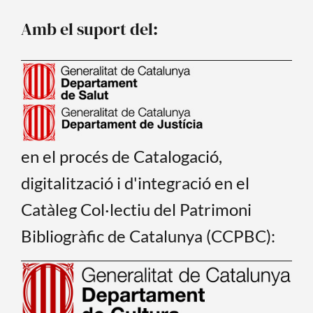
o
b
o
e
Amb el suport del:
k
en el procés de Catalogació,
digitalització i d'integració en el
Catàleg Col·lectiu del Patrimoni
Bibliogràfic de Catalunya (CCPBC):