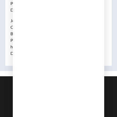
PARTO Y AL EMBARAZO A TRAVÉS
DE LOS TIEMPOS»
Josep Mª Calbet i Camarasa, Jacint Corbella i
Corbella, Diccionari Biogràfic de Metges Catalans.
Barcelona, Fund. Salvador Vives Casajuana, Seminari
Pere Mata UB, Vol. II, p. 125
http://www.ramc.cat/diccionari/8-
DICCIONARI%20VOLUM%20II.pdf