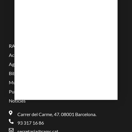
RAMC
Acadèmics
Agenda
Biblioteca
Multimèdia
Publicacions
Noticies
Carrer del Carme, 47. 08001 Barcelona.
93 317 16 86
secretaria@ramc.cat