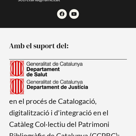
F
Y
a
o
c
u
e
t
b
u
o
b
o
e
Amb el suport del:
k
en el procés de Catalogació,
digitalització i d'integració en el
Catàleg Col·lectiu del Patrimoni
Bibliogràfic de Catalunya (CCPBC):