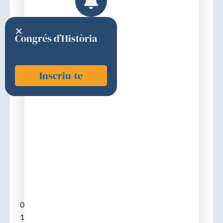
Congrés d’Història
Inscriu-te
Mas i Alemany, Josep
1927
Discurs d'ingrés
03-07-1927. (Pla de Santa Maria, Alt Camp, 06-11-
1868 – m. 14-07-1939). Llicenciat en veterinària a