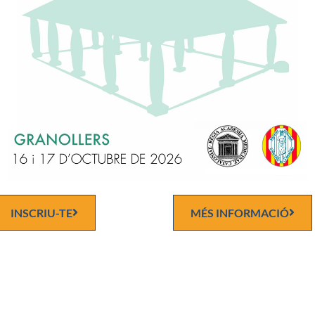
Discurs d'ingrés
o Luca-Moretti
INSCRIU-TE
MÉS INFORMACIÓ
Carrer del Carme, 47. 0800