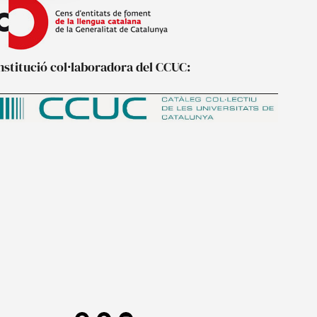
nstitució col·laboradora del CCUC:
F
P
Y