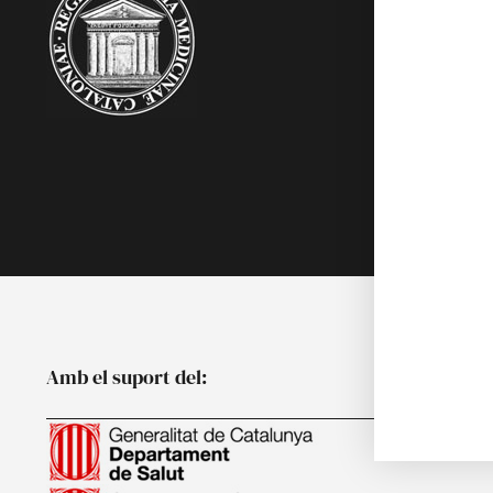
Acadèmics
Agenda
Biblioteca
Multimèdia
Publicacion
Noticies
Amb el suport del: