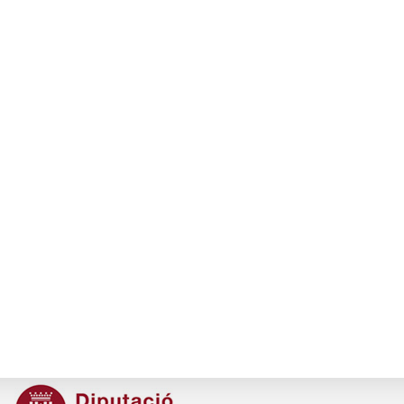
93 317 16 86
secretaria@ramc.cat
s
I la col·laboració:
M
En la realització del Pla Director de reformes de la seu:
C
C