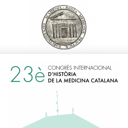
Luca-Moretti, Maurizio
1999
Itàlia