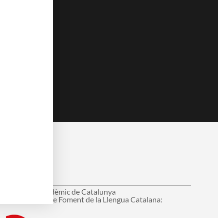
c
u
e
t
b
u
o
b
o
e
k
embre del:
onsell Interacadèmic de Catalunya
ens d'Entitats de Foment de la Llengua Catalana: