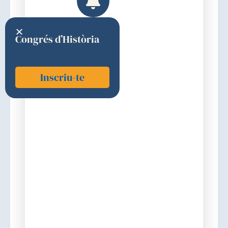
Congrés d’Història
Inscriu-te
López i Guillermo, Armando
2021
Elecció
Discurs d'ingrés