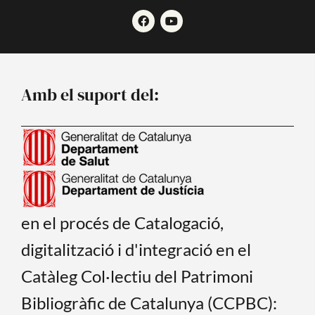
F
Y
a
o
c
u
e
t
b
u
o
b
o
e
Amb el suport del:
k
en el procés de Catalogació,
digitalització i d'integració en el
Catàleg Col·lectiu del Patrimoni
Bibliogràfic de Catalunya (CCPBC):