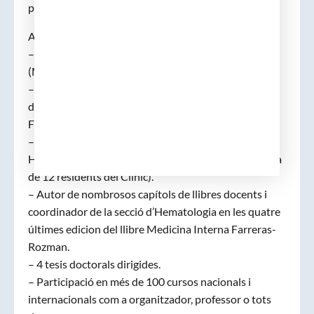
període analitzat: 2008/18.
ACTIVITAT DOCENT:
– Professor Agregat del Departament de Medicina
(Malalties de la Sang) de la Universitat de Barcelona.
– Previament, Professor Associat, Col·laborador
docent en els Departaments de Medicina i de
Fisiologia Humana.
– Docència clínica de l’especialitat als residents del
Hospital Clínic (tutor de la beca R5 de fi de residència
de 12 residents del Clínic).
– Autor de nombrosos capítols de llibres docents i
coordinador de la secció d’Hematologia en les quatre
últimes edicion del llibre Medicina Interna Farreras-
Rozman.
– 4 tesis doctorals dirigides.
– Participació en més de 100 cursos nacionals i
internacionals com a organitzador, professor o tots