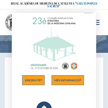
Ir
REIAL ACADÈMIA DE MEDICINA DE CATALUNYA
"SALUTI POPULI
SACRUM"
al
contenido
Acadèmics
INSCRIU-TE
MÉS INFORMACIÓ