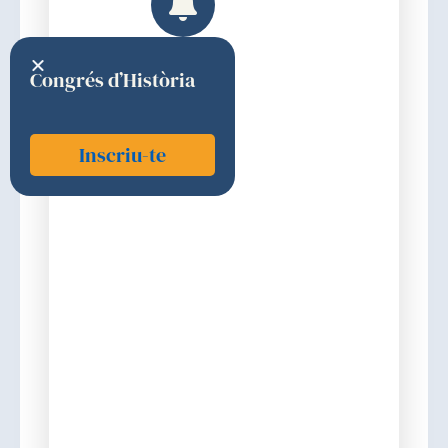
Congrés d’Història
Inscriu-te
Llovet i Bayer, Josep M.
2001
Premi
Discurs d'ingrés