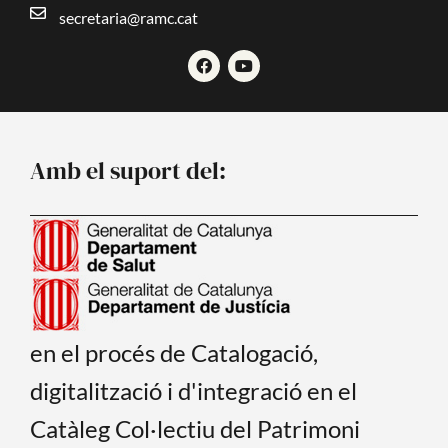
secretaria@ramc.cat
F
Y
a
o
c
u
e
t
b
u
o
b
o
e
Amb el suport del:
k
en el procés de Catalogació,
digitalització i d'integració en el
Catàleg Col·lectiu del Patrimoni