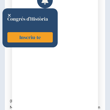
Congrés d’Història
Inscriu-te
Laporte i Salas, Josep
1978
Discurs d'ingrés
(Reus, 18-3-1922 – B. 15-2-2005). doctor en
Medicina, especialista en farmacologia. Va treballar en