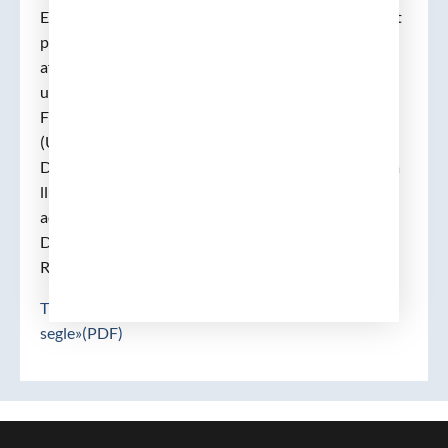
El seu últim càrrec públic va ser el primer comissionat
per a Universitats i Recerca, quan tenia 70 anys,
afrontant una nova configuració territorial de les
universitats i creant alhora la Universitat Pompeu
Fabra (UPF) i la Universitat Oberta de Catalunya
(UOC).
Des del 2002 ocupava la presidència de l’IEC, i seguia
lluitant perquè la institució no perdés protagonisme
acadèmic ni social.
DI: »Passat, present i jutur de la fannacologia».
Resposta: Francesc Garcia Valdecasas.
TIC de 1998 : «La salut a Catalunya al tombant del
segle»(PDF)