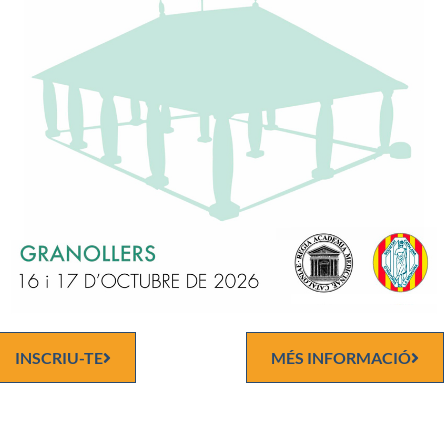
en Medicina i Cirurgia des de 1994, UB – àrea Immunologia.
lista en Immunologia (des de 1994). Residència a HCB.
ment
Cap de Servei d’Immunologia
a HCB.
t assistencial com Immunòleg
a dos centres principalment (Hospital 
a, HCB, i Hospital Universitari Germans Trias i Pujol, HUGTiP). A
 desenvolupa les àrees de Immunoal·lèrgia, Autoimmunitat i
gia Cel·lular amb les proves per al diagnòstic d’immunodeficiènci
ncorporació de la Immunologia del HUGTiP al BST al juliol del 200
ap de sub-procés (equivalent a cap de secció), amb activitat princi
patibilitat com Codirector EFI (condició per l’autorització JACIE
a de Transplantament de Progenitors hematopoètics).
INSCRIU-TE
MÉS INFORMACIÓ
(des de 09/2007 fins ara) primer com cap de secció, en el camp de 
atologia amb la responsabilitat específica en Immunodeficièncie
alment primàries) i des 2016 en el de la Immunoteràpia. Cap de Se