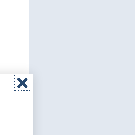
 hospital
tació a