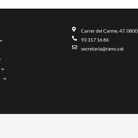
Carrer del Carme, 47. 0800
93 317 16 86
secretaria@ramc.cat
s