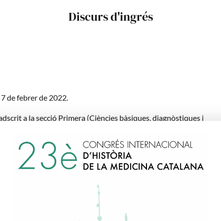
Discurs d'ingrés
: 7 de febrer de 2022.
 adscrit a la secció Primera (Ciències bàsiques, diagnòstiques i
iques).
 5 d’abril de 2022,
“Producció de fàrmacs de teràpia avançada des d’un
una oportunitat per a “conduir” mercès al CAR-T molt més lluny”,
presen
e l’acadèmic Dr. Josep Antoni Bombí. (sessió youtube )
ata de naixement: Barcelona, 25 de Març de 1964.
atura en Medicina i Cirurgia (des de 1988), UB.