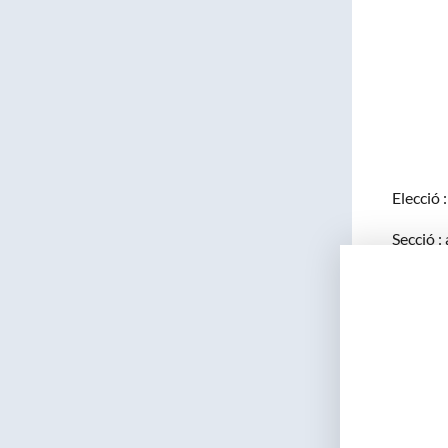
Elecció 
Secció :
terapèut
Ingrés :
públic: 
càrrec d
Lloc i d
Llicenci