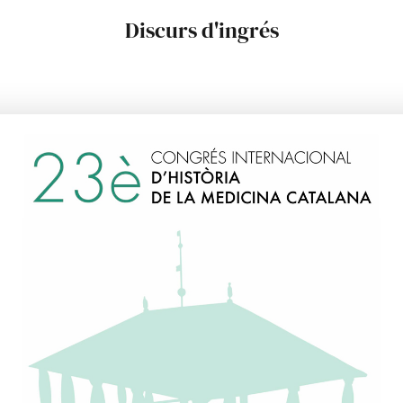
Discurs d'ingrés
Acadèmic Numerari: 5 d’abril de 2016
 7 de maig de 2017, «Trasplantament de cèl·lules mare de la sang i d
 immunitari : quatre dècades de progressos en una Catalunya pion
de Resposta a càrrec del Dr. Ciril Rozman i Borstnar.
 Acadèmic corresponent: 10 de gener de 2012.
10 d’abril de 2012 «Trasplantament de cèl·lules mare de la sang: d 
cap a on anem»
/www.raco.cat/index.php/RevistaRAMC/article/view/254745/3416
erra Gil va néixer el 17 de setembre de 1956 a Barcelona. Es va llic