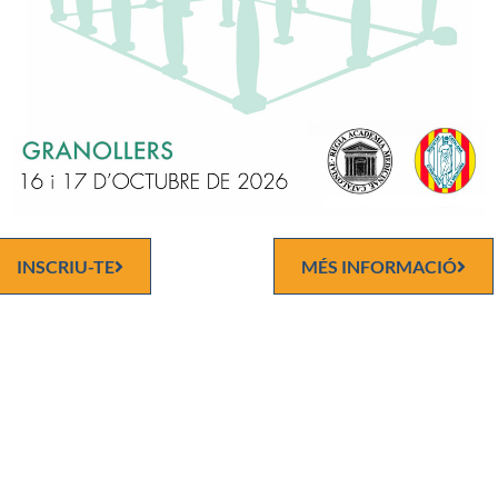
 i Cirurgia a la Universitat de Barcelona amb la qualificació de so
i va obtenir el premi extraordinari de la promoció 1973 – 1979. Va f
ia en Hematologia i Hemoteràpia, dins del programa MIR, en el Se
logia de l’Hospital Clínic de Barcelona amb els professors Ciril 
ntserrat, de gener de 1980 a desembre de 1983. L’any 1984 va gua
t-residència de l’Hospital Clínic amb el número 1 per fer la seva te
. El títol de la tesi, dirigida per el professor Rozman, va ser “Factor
cs en la leucèmia mieloide aguda”, obtenint la màxima qualificació
lent “cum laude”. Al 1985, Jordi Sierra va incorporar-se com a met
INSCRIU-TE
MÉS INFORMACIÓ
alista sènior al Servei d’Hematologia del Clínic. Durant 1995 i 1996
r la seva formació al Fred Hutchinson Cancer Research Center de 
nits, on va treballar com a “Visiting Physician”, amb activitat clínica
 mèdiques (Prof. Paul Martin and Prof. Friedrich Schuening), i com
g Scientist” del Unrelated Donor Transplant Program (Prof. Claudi
) fent diversos treballs en el camp del trasplantament de donant 
tat com a tractament de les leucèmies agudes.
997, Jordi Sierra es Director del Servei d’Hematologia i del Progr