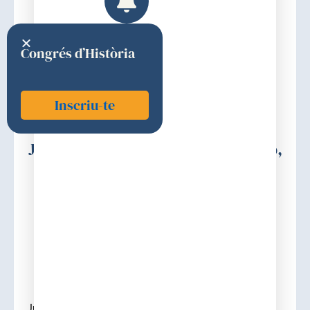
Congrés d’Història
Inscriu-te
Jimenez-Castellanos i Calvo-Rubio,
Juan
1952
Discurs d'ingrés
Juan Jimenez-Castellanos i Calvo-Rubio