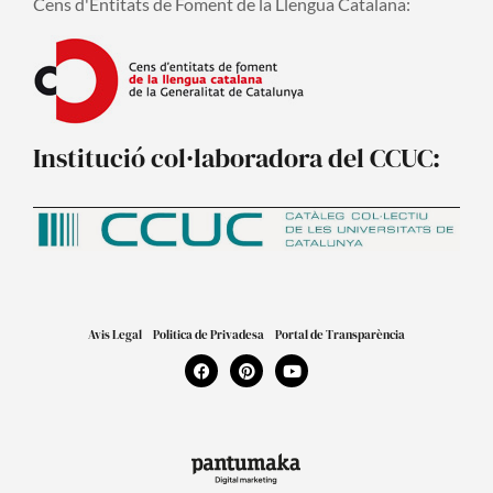
Cens d'Entitats de Foment de la Llengua Catalana:
Institució col·laboradora del CCUC:
Avis Legal
Politica de Privadesa
Portal de Transparència
F
P
Y
a
i
o
c
n
u
e
t
t
b
e
u
o
r
b
o
e
e
k
s