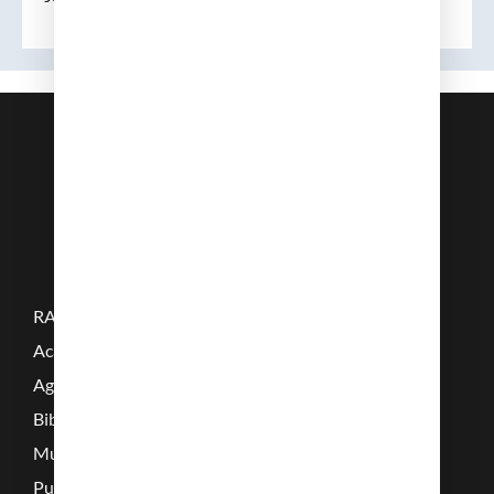
RAMC
Acadèmics
Agenda
Biblioteca
Multimèdia
Publicacions