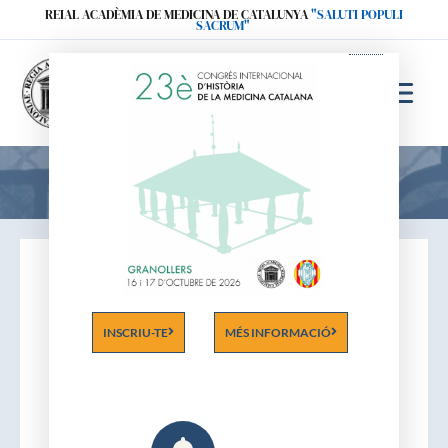
Ir
REIAL ACADÈMIA DE MEDICINA DE CATALUNYA
"SALUTI POPULI
SACRUM"
al
contenido
Acadèmics
INSCRIU-TE
MÉS INFORMACIÓ