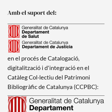
b
u
o
b
o
e
Amb el suport del:
k
en el procés de Catalogació,
digitalització i d'integració en el
Catàleg Col·lectiu del Patrimoni
Bibliogràfic de Catalunya (CCPBC):