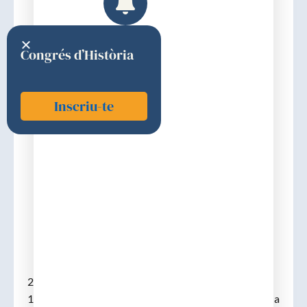
Congrés d’Història
Inscriu-te
Isamat i Vila, Fabià
1951
Discurs d'ingrés
27-05-1951. (Olot, 23-06-1896 – Barcelona, 26-06-
1963). Llicenciat el 1922, amplià estudis a Hamburg i a