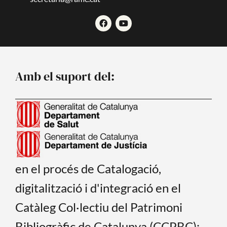
F
Y
a
o
c
u
e
t
b
u
o
b
o
e
Amb el suport del:
k
en el procés de Catalogació,
digitalització i d'integració en el
Catàleg Col·lectiu del Patrimoni
Bibliogràfic de Catalunya (CCPBC):