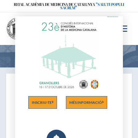
Ir
REIAL ACADÈMIA DE MEDICINA DE CATALUNYA
"SALUTI POPULI
SACRUM"
al
contenido
Acadèmics
INSCRIU-TE
MÉS INFORMACIÓ