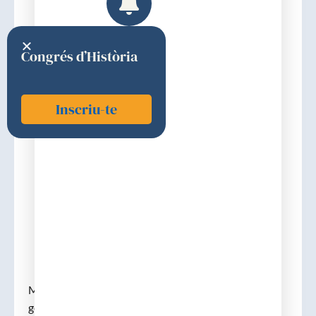
Congrés d’Història
Inscriu-te
Hogan, Michael J.
1973
Discurs d'ingrés
Michael J. Hogan es va dedicar primer a la cirurgia
general i el 1938 va començar el seu programa de