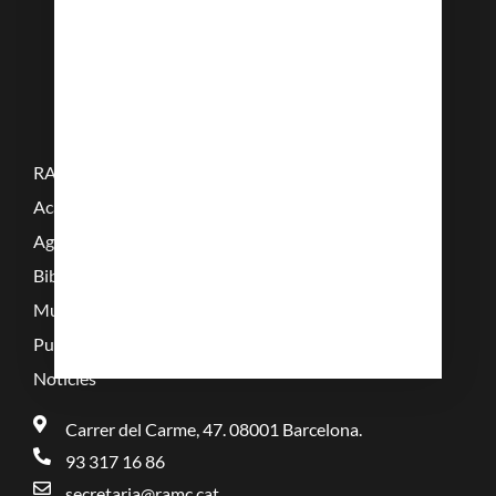
RAMC
Acadèmics
Agenda
Biblioteca
Multimèdia
Publicacions
Noticies
Carrer del Carme, 47. 08001 Barcelona.
93 317 16 86
secretaria@ramc.cat