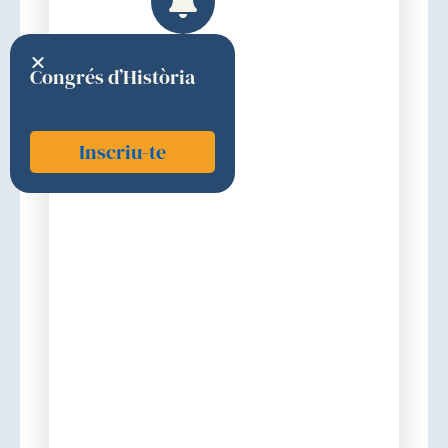
Congrés d’Història
Inscriu-te
Guasp i Verdaguer, Mar
2024
Premi
Discurs d'ingrés