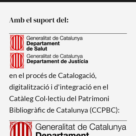
b
u
o
b
o
e
Amb el suport del:
k
en el procés de Catalogació,
digitalització i d'integració en el
Catàleg Col·lectiu del Patrimoni
Bibliogràfic de Catalunya (CCPBC):