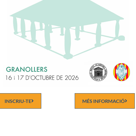
Discurs d'ingrés
n Honor de l’Acadèmic Dr. Salvà Campillo
2012
eball premiat
: «Lesions multicèntriques del tracte genital inferior,
ión de la infecció per virus del papil·loma humà i altres factors de r
 dimarts 4 de juny de 2013 «
Papel de la vacuna del virus del papilo
n la prevención del cáncer de cérvix
«, presentació a càrrec de l’
 Molt Il·lustre Dr. Xavier Iglesias i Guiu.
INSCRIU-TE
MÉS INFORMACIÓ