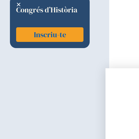
Congrés d’Història
Inscriu-te
G