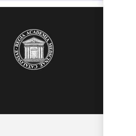
RAMC
Acadèmics
Agenda
Biblioteca
Multimèdia
Publicacion
Noticies