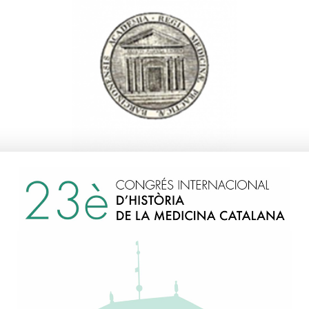
onzález i Bosquet, Eduar
2012
Premi