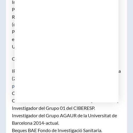
Institute).
Programa de Doctorat en Salut de la UdL:
Responsable de la línia de Epidemiologia Aplicada
(direcció de set tesis)
Participació en cursos de formació sanitària
especialitzada (ECDC, Pompeu Fabra, EASP, SEE,
UITB, John’s Hopkins).
Currículum d’investigació:
IP del Grupo de Epidemiologia Aplicada del IRB Lleida
(2005-actual) (
Pere Godoy Garcia | Directori de
persones | Recerca | IRBLleida
)
Coordinador del Programa 2 (PREVICET) del
CIBERESP – Institut de Salut Carlos III (2017-actual)
Investigador del Grupo 01 del CIBERESP.
Investigador del Grupo AGAUR de la Universitat de
Barcelona 2014-actual.
Beques BAE Fondo de Investigació Sanitaria.