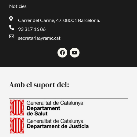
Noticies
Carrer del Carme, 47. 08001 Barcelona.
93 317 16 86
secretaria@ramc.cat
F
Y
a
o
c
u
e
t
b
u
o
b
o
e
Amb el suport del:
k