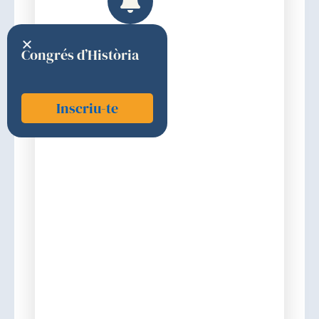
Congrés d’Història
Inscriu-te
Godoy i García, Pere
2024
Elecció
Discurs d'ingrés