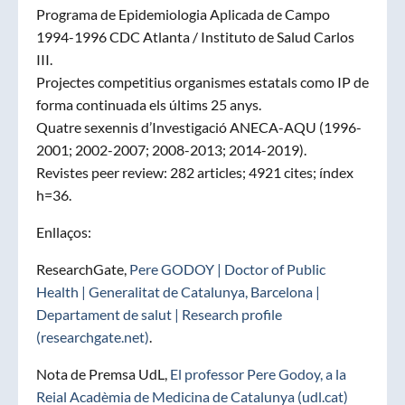
Programa de Epidemiologia Aplicada de Campo
1994-1996 CDC Atlanta / Instituto de Salud Carlos
III.
Projectes competitius organismes estatals como IP de
forma continuada els últims 25 anys.
Quatre sexennis d’Investigació ANECA-AQU (1996-
2001; 2002-2007; 2008-2013; 2014-2019).
Revistes peer review: 282 articles; 4921 cites; índex
h=36.
Enllaços:
ResearchGate,
Pere GODOY | Doctor of Public
Health | Generalitat de Catalunya, Barcelona |
Departament de salut | Research profile
(researchgate.net)
.
Nota de Premsa UdL,
El professor Pere Godoy, a la
Reial Acadèmia de Medicina de Catalunya (udl.cat)