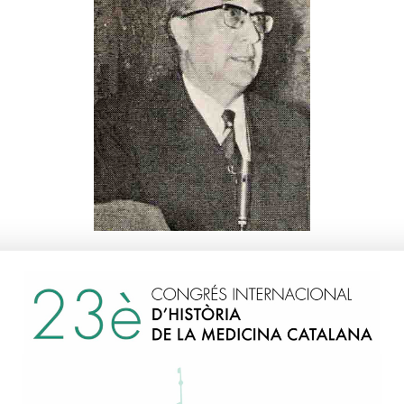
Garcia Valdecasas i
Santamaria, Francesc
1966