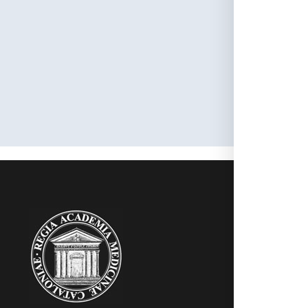
experim
DI (30.1
Frances
TIC de 1
RAMC
Acadèmics
Agenda
Biblioteca
Multimèdia