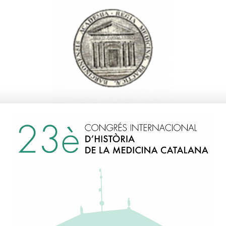
arcía-Valdecasas i Salgad
Manuel
1994