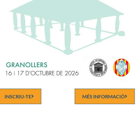
Elecció
Discurs d'ingrés
García-Valdecasas i Salgado
INSCRIU-TE
MÉS INFORMACIÓ