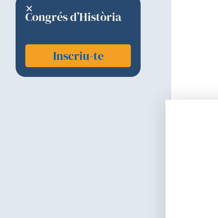
Congrés d’Història
Inscriu-te
G