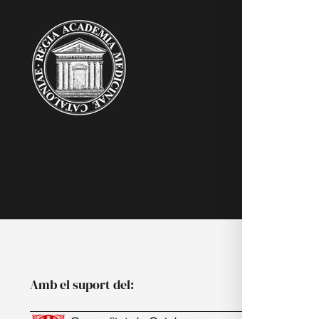
RAMC
Acadèmics
Agenda
Biblioteca
Multimèdia
Publicacion
Noticies
Amb el suport del: