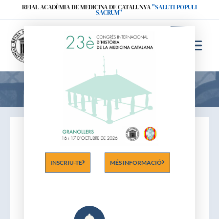
Ir
REIAL ACADÈMIA DE MEDICINA DE CATALUNYA
"SALUTI POPULI
SACRUM"
al
contenido
Acadèmics
INSCRIU-TE
MÉS INFORMACIÓ