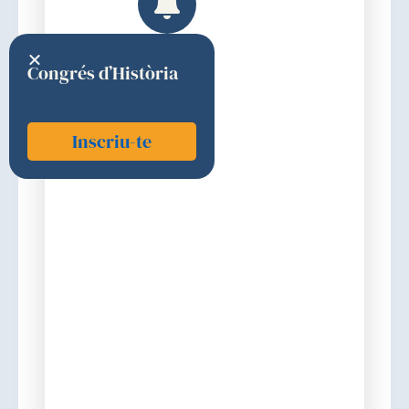
Congrés d’Història
Inscriu-te
Garcia i Soldevila, Tània
2012
Premi
Discurs d'ingrés