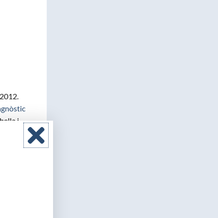
 2012.
agnòstic
bella i
63).