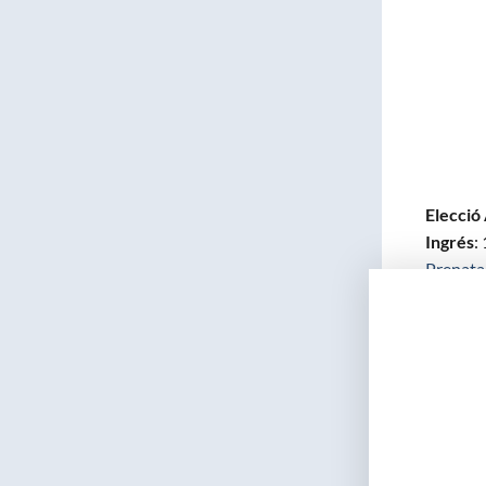
Elecció
Ingrés
:
Prenatal
Corbella
Activita
Llicenci
Metge de
Provinci
Washing
Educati