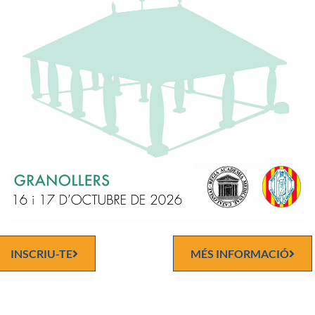
 Physician. Obstetrícia i Ginecologia. Columbia Hospital for Wom
ton,D.C (1963-66) Research Fellow. Becari. Research Foundation 
a Hospital and GWashington University. EE.UU 1966-67.Certificat
an Board of Obstetrics and Gynecology. (ACOG) EE.UU.(1967) D
 i Cirurgia. «Sobresaliente cum Laude». Universitat de Barcelona 
Servei d’Obstetrícia i Ginecologia del Hospital Clínic. Universitat 
a. (1972.-2005) Fellow. American College of Obstetricians and
ogists.(FACOG). EE.UU. (1972)
 de la Unitat de Diagnòstic Prenatal i Consell Reproductiu. Hospit
 (1970-2005) Director Coordinador del Grup d’investigació en Med
 i Fetal. Institut d1nvestigacions Biomediques August Pi Sunyer
). Hospital Clínic. Universitat de Barcelona.(1998-2005)
r Titular d’Obstetrícia i Ginecologia. Facultat de Medicina. Univer
a.(1984). Vice¬Dega Adjunt d’Investigació. Facultat de Medicina.
INSCRIU-TE
MÉS INFORMACIÓ
itat de Barcelona. (1980-81)
a Adjunt d’Extensions Universitàries. Facultat de Medicina. Univ
lona. (1981-82) Fellow. American College of Obstetricians and
ogists.(FACOG) EE.UU. (1972)