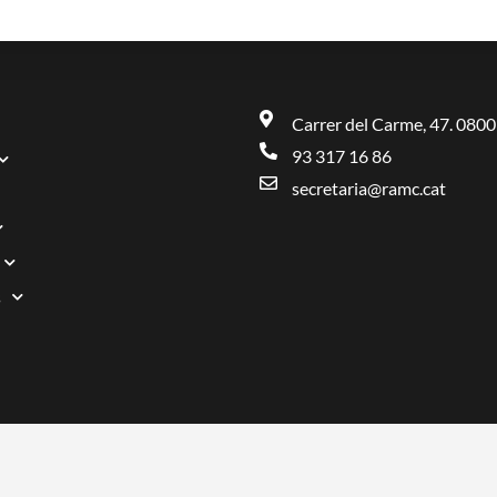
Carrer del Carme, 47. 0800
93 317 16 86
secretaria@ramc.cat
s