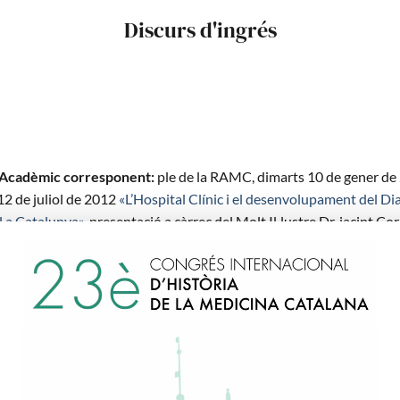
Discurs d'ingrés
 Acadèmic corresponent:
ple de la RAMC, dimarts 10 de gener de
 12 de juliol de 2012
«L’Hospital Clínic i el desenvolupament del Di
 a Catalunya»,
presentació a càrrec del Molt Il·lustre Dr. jacint Cor
.
t orofessional i Acadèmica
at en Medicina i Cirurgia a la Universitat de Barcelona (1959).
 Guardia.1a C1inica . Obstetrícia i Ginecologia. Hospital Clínic i
al de Barcelona (1960-62) Intern Physician. Providence Hospital.
ton D.e. EE.UU.(1962-63)
onal Council of Foreign Medical Graduates. CertificacióEE.UU.(19