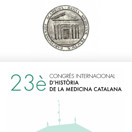
Fernández Pellicer, Enri
1998
Discurs d'ingrés