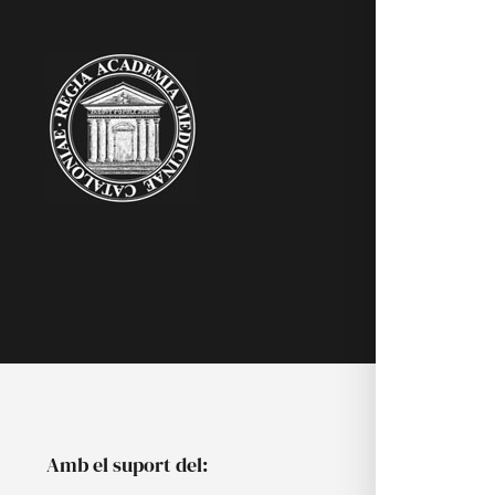
RAMC
Acadèmics
Agenda
Biblioteca
Multimèdia
Publicacion
Noticies
Amb el suport del: