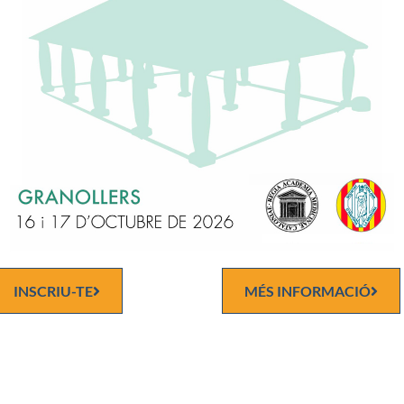
s’elegí acadèmic d’honor al doctor Enric Fernández Pellicer, que er
 corresponent, assistent bastant assidu a l’Acadèmia, amb motiu 
 cent anys. Va néixer a Porrera, Priorat el 1996 i morí el setembre
via estat, entre altres activitats, cap de laboratori a l’antic hospita
eu, i després del de Sant Pau, i membre actiu del Sindicat de Metg
ya.
INSCRIU-TE
MÉS INFORMACIÓ