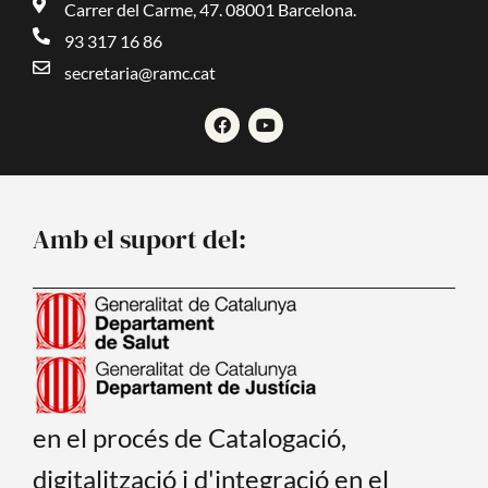
Carrer del Carme, 47. 08001 Barcelona.
93 317 16 86
secretaria@ramc.cat
F
Y
a
o
c
u
e
t
b
u
o
b
o
e
Amb el suport del:
k
en el procés de Catalogació,
digitalització i d'integració en el