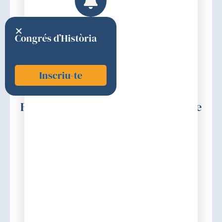
Congrés d’Història
Inscriu-te
Fàbregues-Boixar i Nebot, Oriol de
2017
Premi
Discurs d'ingrés