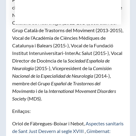
científiques: Vicepresident de la Societat Catalana de
Neurologia (2010-2012), President de la Societat
Catalana de Neurologia (2012-2014), Secretari del
Grup Català de Trastorns del Moviment (2013-2015),
Vocal de l’Acadèmia de Ciències Mèdiques de
Catalunya i Balears (2015-), Vocal de la Fundació
Institut Interuniversitari-InterAc Salut (2015-), Vocal
Director de Docència de la
Sociedad Española de
Neurología
(2015-), Vicepresident de la
Comisión
Nacional de la Especialidad de Neurología
(2014-),
membre del
Grupo Español de Trastornos del
Movimento
i de la
International Movement Disorders
Society
(MDS).
Enllaços:
Oriol de Fàbregues-Boixar i Nebot,
Aspectes sanitaris
de Sant Just Desvern al segle XVIII
,
Gimbernat: