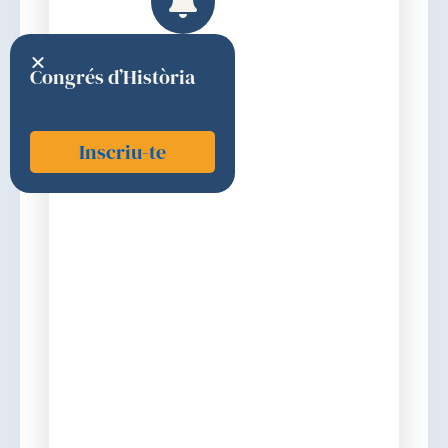
Congrés d’Història
Inscriu-te
Esteve i Cruella, Antoni
2016
1a (CIÈNCIES MÈDIQUES BÀSIQUES,
DIAGNÒSTIQUES, TERAPÈUTIQUES I
AFINS)
Discurs d'ingrés