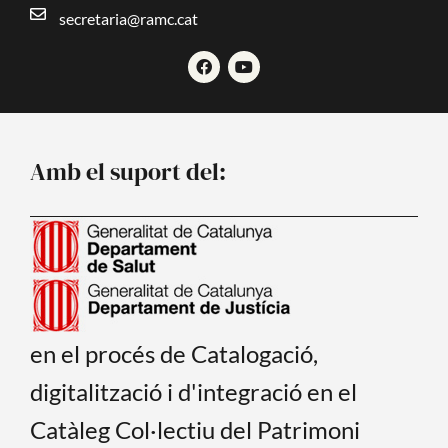
secretaria@ramc.cat
F
Y
a
o
c
u
e
t
b
u
o
b
o
e
Amb el suport del:
k
en el procés de Catalogació,
digitalització i d'integració en el
Catàleg Col·lectiu del Patrimoni