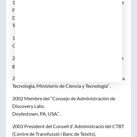
1997 Acadèmic Corresponent de la Real Acadèmia de
Farmàcia de Catalunya
Discurs “La Industria Farmacéutica y la Innovación
Terapéutica. Un Binomio Inseparable”.
1998 Chairman del Comitè ACTE (IFPMA Advisory
Committee on Trade and Economics).
2000 Membre del “Consejo Asesor de los estudios de
graduado superior en Biotecnología de la UAB” .
2001 Membre del “Consejo Asesor para la Ciencia y la
Tecnología, Ministerio de Ciencia y Tecnología” .
2002 Membre del “Consejo de Administración de
Discovery Labs.
Doylestown, PA. USA.” .
2003 President del Consell d’ Administració del CTBT
(Centre de Transfussió i Banc de Teixits),