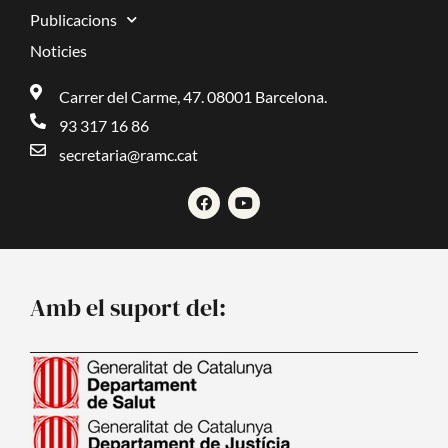
Publicacions
Noticies
Carrer del Carme, 47. 08001 Barcelona.
93 317 16 86
secretaria@ramc.cat
F
Y
a
o
c
u
e
t
b
u
o
b
o
e
Amb el suport del:
k