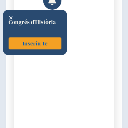
Congrés d’Història
Inscriu-te
Esteller i Badosa, Manel
2012
1a (CIÈNCIES MÈDIQUES BÀSIQUES,
DIAGNÒSTIQUES, TERAPÈUTIQUES I
AFINS)
Discurs d'ingrés