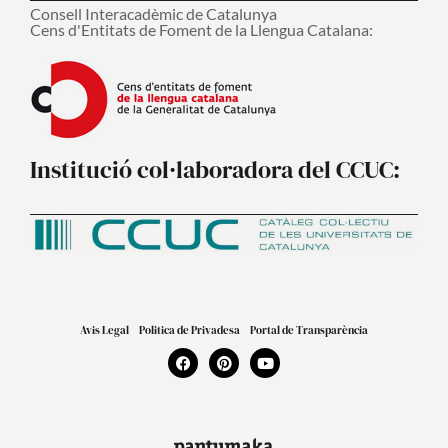
Consell Interacadèmic de Catalunya
Cens d'Entitats de Foment de la Llengua Catalana:
Institució col·laboradora del CCUC:
Avis Legal
Politica de Privadesa
Portal de Transparència
F
P
Y
a
i
o
c
n
u
e
t
t
b
e
u
o
r
b
o
e
e