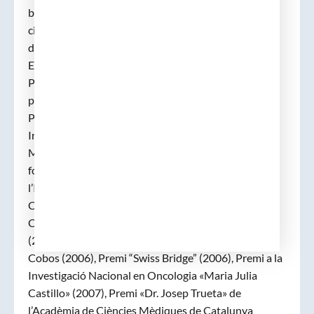
biomèdiques, és membre de nombroses societats
científiques internacionals, d’editorials i crític de
diverses revistes i entitats patrocinadores.
El Dr. Esteller ha rebut nombrosos premis incloent
Premi al Millor Investigador Jove en Càncer atorgat
per la European School of Medical Oncology (1999),
Premi en Investigació Bàsica en la Universitat i
Institució Mèdica Johns Hopkins (1999), Premi al
Millor Investigador Jove de la European Association
for Cancer Research (EACR) (2000), Premi a
l’Investigador Jove de la American Association for
Cancer Research-AFLAC (2001), el Premi
Carcinogenesi (2005), Premi Beckman-Coulter
(2006), Premi a la Investigació Biomèdica Francisco
Cobos (2006), Premi “Swiss Bridge” (2006), Premi a la
Investigació Nacional en Oncologia «Maria Julia
Castillo» (2007), Premi «Dr. Josep Trueta» de
l’Acadèmia de Ciències Mèdiques de Catalunya