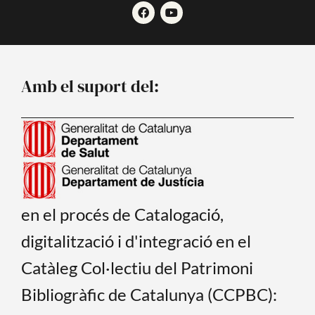
F
Y
a
o
c
u
e
t
b
u
o
b
o
e
Amb el suport del:
k
en el procés de Catalogació,
digitalització i d'integració en el
Catàleg Col·lectiu del Patrimoni
Bibliogràfic de Catalunya (CCPBC):