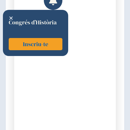
Congrés d’Història
Inscriu-te
Portugal Álvarez, José de
1964
Premi
Discurs d'ingrés