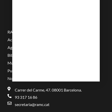
RAMC
Acadèmics
Agenda
Biblioteca
Multimèdia
Publicacions
Noticies
Carrer del Carme, 47. 08001 Barcelona.
93 317 16 86
secretaria@ramc.cat