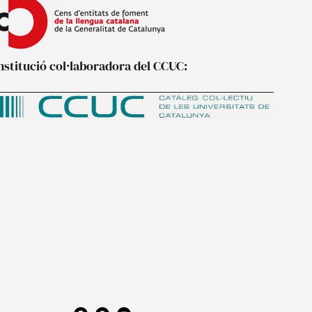
nstitució col·laboradora del CCUC:
F
P
Y