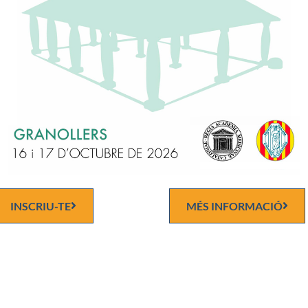
Discurs d'ingrés
. Curri
INSCRIU-TE
MÉS INFORMACIÓ
Carrer del Carme, 47. 0800