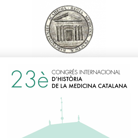
Curri, Sergio B.
1992
Itàlia