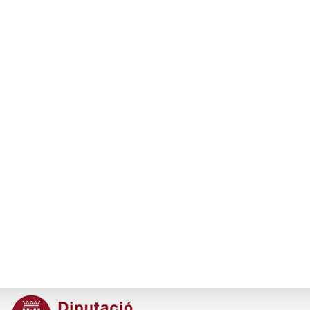
93 317 16 86
secretaria@ramc.cat
s
I la col·laboració:
M
En la realització del Pla Director de reformes de la seu:
C
C