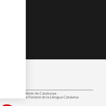
c
u
e
t
b
u
o
b
o
e
k
embre del:
onsell Interacadèmic de Catalunya
ens d'Entitats de Foment de la Llengua Catalana: