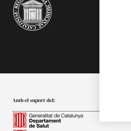
Acadèmics
Agenda
Biblioteca
Multimèdia
Publicacion
Noticies
Amb el suport del: