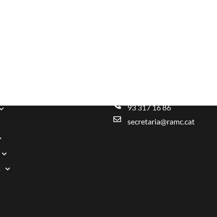
Carrer del Carme, 47. 0800
93 317 16 86
secretaria@ramc.cat
s