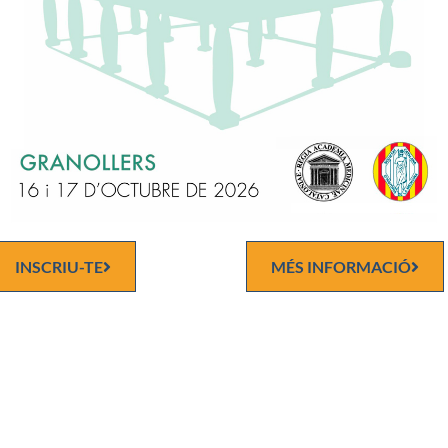
 22 de juliol de 1945 a Barcelona. Casat amb tres fills. Té fixada la
ia al Prat de Llobregat (Barcelona).
nciat i doctor en Farmàcia per la Facultat de Farmàcia de la Univers
na. Diplomat en Óptica Oftàlmica y Acústica Audiomètrica. Farma
ista en Farmàcia Galènica i Industrial. Diplomat en Direcció de Pr
volupat la seva activitat professional a la industria farmacèutica,
-Ortopèdia i a l’Oficina de Farmacia.
c de Número de la Reial Acadèmia de Farmàcia de Catalunya, sen
INSCRIU-TE
MÉS INFORMACIÓ
ent el Secretari General. Acadèmic Corresponent de l’Acadèmia d
a de Santa Maria de Múrcia.
 professor Associat de Practiques Tutelades a la Facultat de Farm
a de la Universitat de Barcelona i ajudant de Classes Pràctiques 
 Galènica de la mateixa Facultat. Col·laborador a la Unitat d’Hist
cia i Legislació Farmacèutica del Departament de Farmàcia de la F