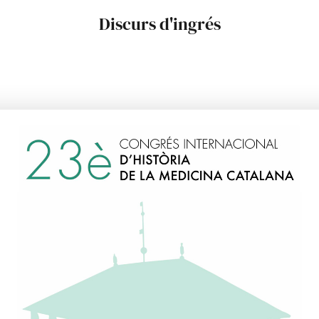
Discurs d'ingrés
 : 5 de febrero de 2019.
 adscrit a la secció Quarta.
 1 d’octubre de 2019,
«Les ciències de la salut en l’humor gràfic a la f
»,
presentació a càrrec de l’Acadèmica Numeraria Molt Il.ltre. Dra.
alvo i Torras.
Pla, Jaume. «Ciències de la salut en l’humor gràfic a la fi del segle
ista de la Reial Acadèmia de Medicina de Catalunya
, 2019, Vol. 34, N
2,
Vista de Ciències de la salut en l’humor gràfic a la fi del segle XX
t)
.