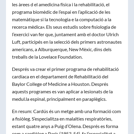
les àrees d el amedicina física i la rehabilitació, el
programa biomèdic de l’espai en l’aplicació de les
matemàtique si la tecnologia e la computació a la
recerca mèdica». Els seus estudis sobre fisiologia de
l’exercici van fer que, juntament amb el doctor Ulrich
Luft, participés en la selecció dels primers astronautes
americans, a Alburquerque, New Mèxic, dins dels
treballs de la Lovelace Foundation.
Després va crear el primer programa de rehabilitació
cardíaca en el departament de Rehabilitació del
Baylor College of Medicine a Houston. Després
aquests programes es van aplicar a lesionats de la
medul.la espinal, principalment en paraplègics.
En resum: Cardús és un metge amb una formació com
a fisiòleg. S’especialitza en malalties respiratòries,
estant quatre anys a Puig d’Olena. Després es forma
com a cardiòleg a París (1953-54), fa l’especialitat a