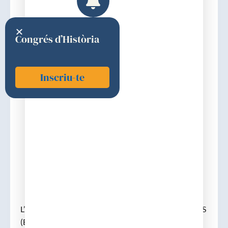
Congrés d’Història
Inscriu-te
Cardús Pascual, David
2002
Discurs d'ingrés
L’OBRA CIENTÍFICA DEL DOCTOR DAVID CARDÚS
(Barcelona, 1922 – Houston, 2003)