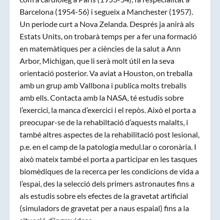
Barcelona (1954-56) i segueix a Manchester (1957).
Un periode curt a Nova Zelanda. Després ja anirà als
Estats Units, on trobarà temps per a fer una formació
en matemàtiques per a ciències de la salut a Ann
Arbor, Michigan, que li serà molt útil en la seva
orientació posterior. Va aviat a Houston, on treballa
amb un grup amb Vallbona i publica molts treballs
amb ells. Contacta amb la NASA, té estudis sobre
l’exercici, la manca d’exercici i el repòs. Això el porta a
preocupar-se de la rehabiltació d’aquests malalts, i
també altres aspectes de la rehabilitació post lesional,
p.e. en el camp de la patologia medul.lar o coronària. I
això mateix també el porta a participar en les tasques
biomèdiques de la recerca per les condicions de vida a
l’espai, des la selecció dels primers astronautes fins a
als estudis sobre els efectes de la gravetat artificial
(simuladors de gravetat per a naus espaial) fins a la