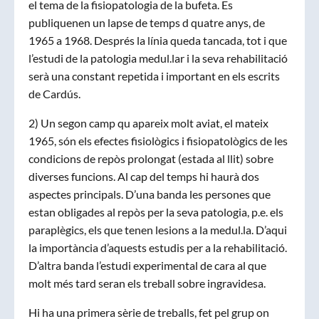
el tema de la fisiopatologia de la bufeta. Es
publiquenen un lapse de temps d quatre anys, de
1965 a 1968. Després la línia queda tancada, tot i que
l’estudi de la patologia medul.lar i la seva rehabilitació
serà una constant repetida i important en els escrits
de Cardús.
2) Un segon camp qu apareix molt aviat, el mateix
1965, són els efectes fisiològics i fisiopatològics de les
condicions de repòs prolongat (estada al llit) sobre
diverses funcions. Al cap del temps hi haurà dos
aspectes principals. D’una banda les persones que
estan obligades al repòs per la seva patologia, p.e. els
paraplègics, els que tenen lesions a la medul.la. D’aqui
la importància d’aquests estudis per a la rehabilitació.
D’altra banda l’estudi experimental de cara al que
molt més tard seran els treball sobre ingravidesa.
Hi ha una primera sèrie de treballs, fet pel grup on