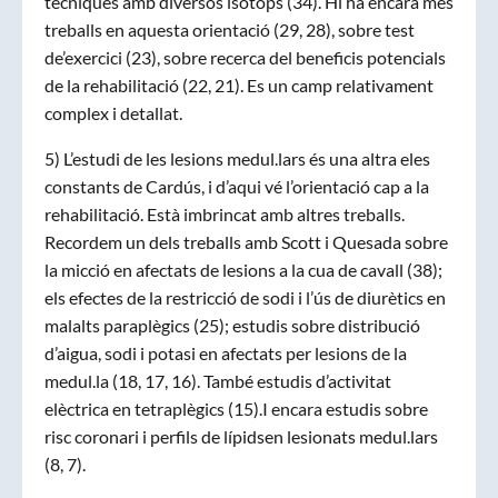
tècniques amb diversos isòtops (34). Hi ha encara més
treballs en aquesta orientació (29, 28), sobre test
de’exercici (23), sobre recerca del beneficis potencials
de la rehabilitació (22, 21). Es un camp relativament
complex i detallat.
5) L’estudi de les lesions medul.lars és una altra eles
constants de Cardús, i d’aqui vé l’orientació cap a la
rehabilitació. Està imbrincat amb altres treballs.
Recordem un dels treballs amb Scott i Quesada sobre
la micció en afectats de lesions a la cua de cavall (38);
els efectes de la restricció de sodi i l’ús de diurètics en
malalts paraplègics (25); estudis sobre distribució
d’aigua, sodi i potasi en afectats per lesions de la
medul.la (18, 17, 16). També estudis d’activitat
elèctrica en tetraplègics (15).I encara estudis sobre
risc coronari i perfils de lípidsen lesionats medul.lars
(8, 7).