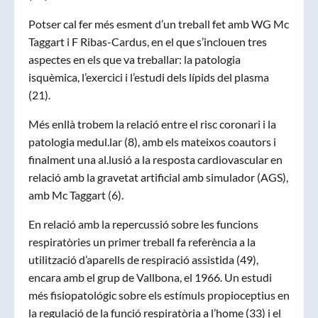
Potser cal fer més esment d’un treball fet amb WG Mc
Taggart i F Ribas-Cardus, en el que s’inclouen tres
aspectes en els que va treballar: la patologia
isquèmica, l’exercici i l’estudi dels lípids del plasma
(21).
Més enllà trobem la relació entre el risc coronari i la
patologia medul.lar (8), amb els mateixos coautors i
finalment una al.lusió a la resposta cardiovascular en
relació amb la gravetat artificial amb simulador (AGS),
amb Mc Taggart (6).
En relació amb la repercussió sobre les funcions
respiratòries un primer treball fa referència a la
utilització d’aparells de respiració assistida (49),
encara amb el grup de Vallbona, el 1966. Un estudi
més fisiopatológic sobre els estímuls propioceptius en
la regulació de la funció respiratòria a l’home (33) i el