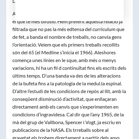
LA TEMÀTICA: ANALISI DELS CONTINGUTS
Analitzem el contingut del recull del Medline, que és
el que té més difusió. Hem preferit aquesta relació ja
filtrada que no pas la més edtensa del curriculum que
de fet, a banda el nombre de treballs, no canvia gens
l’orientació. Veiem que els primers treballs recollits
són del 65 (el Medline s’inicia el 1966). Aleshores
comença unes línies en le sque, amb més o menys
variacions, hi ha un fil d continuïtat fins els escrits dels
últims temps. D’una banda va des de les alteracions
de la bufeta fins a la patologia de la medul.la espinal.
D’altre l’estudi de les condicions de repòs al llit, amb la
conseqüent disminució d’activitat, que enllaçaran
directament amb els canvis que s’experimenten en
condicions d’ingravidesa. Cal dir que l’any 1965, de la
mà del grup de Vallbona, Spencer i Vogt, ja escriu en
publicacions de la NASA. Els trreballs sobre al
gravetat els trobem directament a parttir dels anys