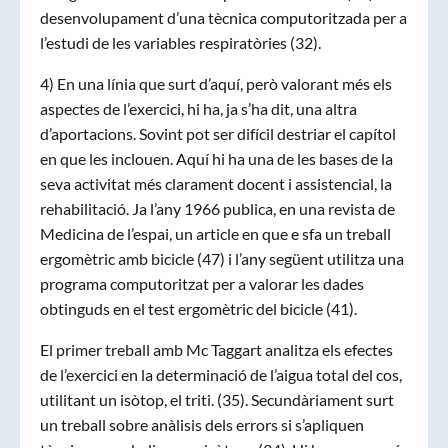
desenvolupament d’una tècnica computoritzada per a
l’estudi de les variables respiratòries (32).
4) En una línia que surt d’aquí, però valorant més els
aspectes de l’exercici, hi ha, ja s’ha dit, una altra
d’aportacions. Sovint pot ser difícil destriar el capítol
en que les inclouen. Aquí hi ha una de les bases de la
seva activitat més clarament docent i assistencial, la
rehabilitació. Ja l’any 1966 publica, en una revista de
Medicina de l’espai, un article en que e sfa un treball
ergomètric amb bicicle (47) i l’any següent utilitza una
programa computoritzat per a valorar les dades
obtinguds en el test ergomètric del bicicle (41).
El primer treball amb Mc Taggart analitza els efectes
de l’exercici en la determinació de l’aigua total del cos,
utilitant un isòtop, el triti. (35). Secundàriament surt
un treball sobre anàlisis dels errors si s’apliquen