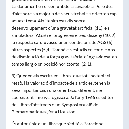
tardanament en el conjunt de la seva obra. Però des
d’aleshore sla majoria dels seus treballs s’orienten cap
aquest tema. Així tenim estudis sobre
desenvolupament d’una gravetat artificial (11), els
simuladors (AGS) i el progrés en el seu disseny (10, 9);
la resposta cardiovascular en condicions de AGS (6) i
altres aspectes (5,4). També els estudis en condicions
de disminució de la força gravitaòria, d’ingravidesa, en
temps llarg o en posició horitzontal (2, 1).
9) Queden els escrits en llibres, que tot i no tenir el
ressò, i la valoració d’impacte dels articles, tenen la
seva importància, i una orientació diferent, mé
spersistent i menys fugissera. Ja l’any 1965 és editor
del llibre d’abstracts d’un Symposi anualñ de
Biomatemàtiques, fet a Houston.
És autor únic d’un llibre que s’edità a Barcelona