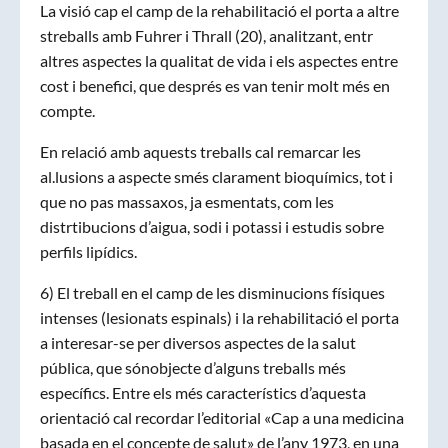
La visió cap el camp de la rehabilitació el porta a altre
streballs amb Fuhrer i Thrall (20), analitzant, entr
altres aspectes la qualitat de vida i els aspectes entre
cost i benefici, que després es van tenir molt més en
compte.
En relació amb aquests treballs cal remarcar les
al.lusions a aspecte smés clarament bioquímics, tot i
que no pas massaxos, ja esmentats, com les
distrtibucions d’aigua, sodi i potassi i estudis sobre
perfils lipídics.
6) El treball en el camp de les disminucions físiques
intenses (lesionats espinals) i la rehabilitació el porta
a interesar-se per diversos aspectes de la salut
pública, que sónobjecte d’alguns treballs més
específics. Entre els més característics d’aquesta
orientació cal recordar l’editorial «Cap a una medicina
basada en el concepte de salut» de l’any 1973, en una