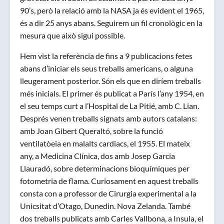
90’s, però la relació amb la NASA ja és evident el 1965,
és a dir 25 anys abans. Seguirem un fil cronològic en la
mesura que això sigui possible.
Hem vist la referència de fins a 9 publicacions fetes
abans d’iniciar els seus treballs americans, o alguna
lleugerament posterior. Són els que en diríem treballs
més inicials. El primer és publicat a París l’any 1954, en
el seu temps curt a l’Hospital de La Pitié, amb C. Lian.
Després venen treballs signats amb autors catalans:
amb Joan Gibert Queraltó, sobre la funció
ventilatòeia en malalts cardiacs, el 1955. El mateix
any, a Medicina Clínica, dos amb Josep Garcia
Llauradó, sobre determinacions bioquímiques per
fotometria de flama. Curiosament en aquest treballs
consta con a professor de Cirurgia experimental a la
Unicsitat d’Otago, Dunedin. Nova Zelanda. També
dos treballs publicats amb Carles Vallbona, a Insula, el