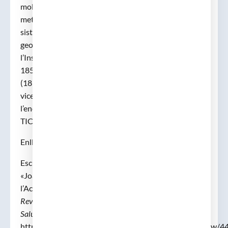
molts anys es cuidà de les observacions
meteorològiques de l’Acadèmia, que es registraven
sistemàticament. El 1847 era professor d’història i
geografia a la universitat i d’història natural a
l’Institut barcelonès. Secretari de govern el bienni
1853-1854 i Bibliotecari-arxiver durant sis biennis
(1855-1866). Junt amb Ferrer i Garcés, aleshores
vice-president, publicà un escrit demanant
l’enderrocament de les muralles de Barcelona.
TIC de 1861:
«La misión del médico en el día»
Enllaç :
Escudé i Aixelà, Manuel M.; Corbella i Corbella, Jacint.
«Joan Ramon Campaner i Noceras (1812-1876) i
l’Acadèmia de Medicina de Barcelona».
Gimbernat:
Revista d’Història de la Medicina i de les Ciències de la
Salut
, [en línia], 2003, Vol. 40, p. 97-102,
https://www.raco.cat/index.php/Gimbernat/article/view/4