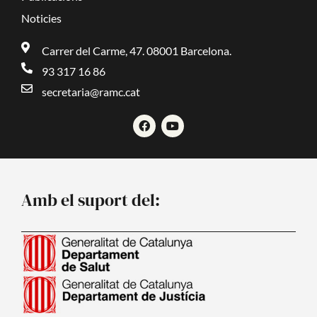
Noticies
Carrer del Carme, 47. 08001 Barcelona.
93 317 16 86
secretaria@ramc.cat
F
Y
a
o
c
u
e
t
b
u
o
b
o
e
Amb el suport del:
k