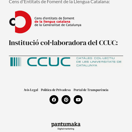
Cens d'Entitats de Foment de la Llengua Catalana:
Institució col·laboradora del CCUC:
Avis Legal
Politica de Privadesa
Portal de Transparència
F
P
Y
a
i
o
c
n
u
e
t
t
b
e
u
o
r
b
o
e
e
k
s