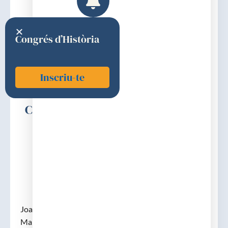
Congrés d’Història
Inscriu-te
Campaner i Noceras, Joan Ramon
1851
Discurs d'ingrés
Joan Ramon Campaner i Noceras. 1851. (n. Palma de
Mallorca, 12-09- 1812 – m. B.14-11-1876). Durant