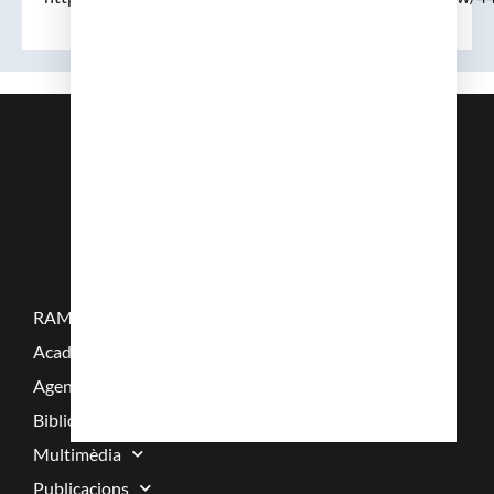
RAMC
Acadèmics
Agenda
Biblioteca
Multimèdia
Publicacions