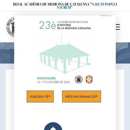
Ir
REIAL ACADÈMIA DE MEDICINA DE CATALUNYA
"SALUTI POPULI
SACRUM"
al
contenido
Acadèmics
INSCRIU-TE
MÉS INFORMACIÓ