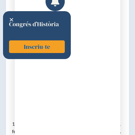
Congrés d’Història
Inscriu-te
Borràs i Montaner, Francesc
1831
Discurs d'ingrés
1831. (Falset, Priorat, 26-04-1769 – m. 12-01-1837),
féu els estudis de cirurgià a Madrid, revalidat el 1798.