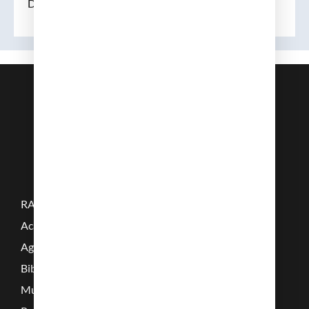
Daniel C. Batlle
RAMC
Acadèmics
Agenda
Biblioteca
Multimèdia