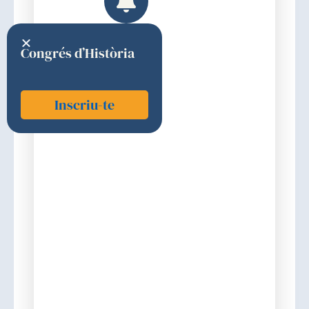
Congrés d’Història
Inscriu-te
Batlle, Daniel C.
2007
Estats Units
Discurs d'ingrés