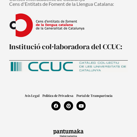
Cens d'Entitats de Foment de la Llengua Catalana:
Institució col·laboradora del CCUC:
Avis Legal
Politica de Privadesa
Portal de Transparència
F
P
Y
a
i
o
c
n
u
e
t
t
b
e
u
o
r
b
o
e
e
k
s