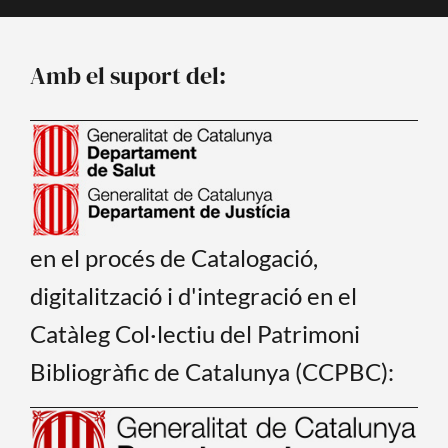
e
t
b
u
o
b
o
e
Amb el suport del:
k
en el procés de Catalogació,
digitalització i d'integració en el
Catàleg Col·lectiu del Patrimoni
Bibliogràfic de Catalunya (CCPBC):