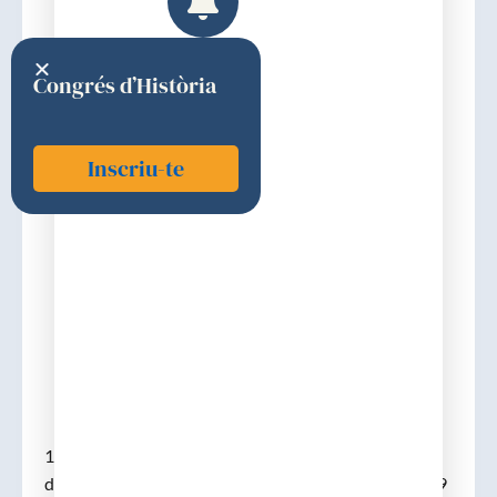
Congrés d’Història
Inscriu-te
Barraquer i Ferré, Lluís
1951
Discurs d'ingrés
15-04-1951. (Barcelona, 16-06-1887 – Sant Climent
de Llobregat, 21-02-1959). Llicenciat el 1917, el 1929