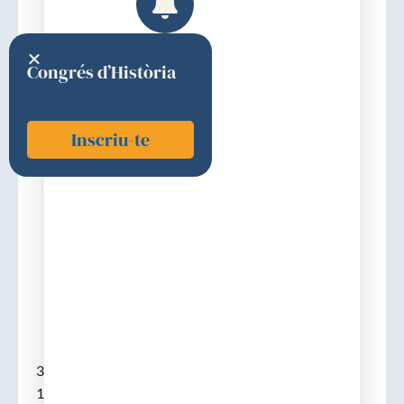
Congrés d’Història
Inscriu-te
Amat i Bargués, Miquel
1953
Discurs d'ingrés
31-05-1953. (Gavà, 30-04-1910 – Barcelona, 08-06-
1973). Llicenciat en farmàcia el 1930, doctorat el