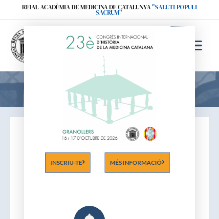
Ir
REIAL ACADÈMIA DE MEDICINA DE CATALUNYA
"SALUTI POPULI
SACRUM"
al
contenido
Acadèmics
INSCRIU-TE
MÉS INFORMACIÓ