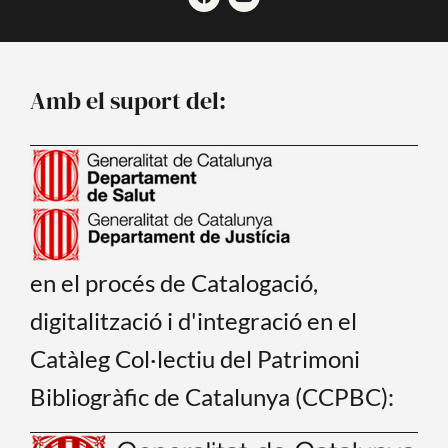
a
o
c
u
e
t
b
u
o
b
o
e
Amb el suport del:
k
en el procés de Catalogació,
digitalització i d'integració en el
Catàleg Col·lectiu del Patrimoni
Bibliogràfic de Catalunya (CCPBC):