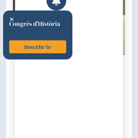
Congrés d’Història
Inscriu-te
Agustí i García-Navarro, Àlvar
2020
1a (CIÈNCIES MÈDIQUES BÀSIQUES,
DIAGNÒSTIQUES, TERAPÈUTIQUES I
AFINS
Discurs d'ingrés