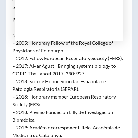
57,09; – H-index : 85.
Premis i reconeixements:
– 1998: Acadèmic Numerari. Real Acadèmia de
Medicina de les Illes Balears.
– 2005: Honorary Fellow of the Royal College of
Physicians of Edinburgh.
– 2012: Fellow European Respiratory Society (FERS).
– 2017: Alvar Agusti: Bringing systems biology to
COPD. The Lancet 2017: 390: 927.
– 2018: Soci de Honor, Sociedad Española de
Patologia Respiratoria (SEPAR).
– 2018: Honorary member European Respiratory
Society (ERS).
– 2018: Premio Fundación Lilly de Investigación
Biomédica.
– 2019: Acadèmic corresponent. Reial Acadèmia de
Medicina de Catalunya.