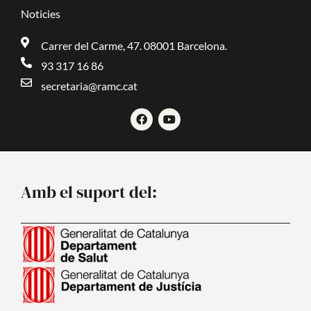
Noticies
Carrer del Carme, 47. 08001 Barcelona.
93 317 16 86
secretaria@ramc.cat
F
Y
a
o
c
u
e
t
b
u
o
b
o
e
Amb el suport del:
k