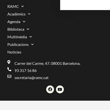
RAMC
Acadèmics
Agenda
Biblioteca
Multimèdia
Publicacions
Noticies
Carrer del Carme, 47. 08001 Barcelona.
93 317 16 86
secretaria@ramc.cat
F
Y
a
o
c
u
e
t
b
u
o
b