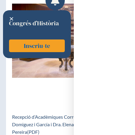
Congrés d’Història
Inscriu-te
Recepció d’Acadèmiques Corresponents Dra. Àngela
Domiguez i García i Dra. Elena Guardiola i
Pereira(PDF)