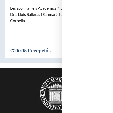
Les acolliran els Acadèmics Numeraris, Molt Il·ltres.
Drs. Lluís Salleras i Sanmartí i Jacint Corbella i
Corbella.
Ant
7/10/18 Recepció Acadèmic electe Molt Il·ltre. Dr. Josep Llupià i Mas