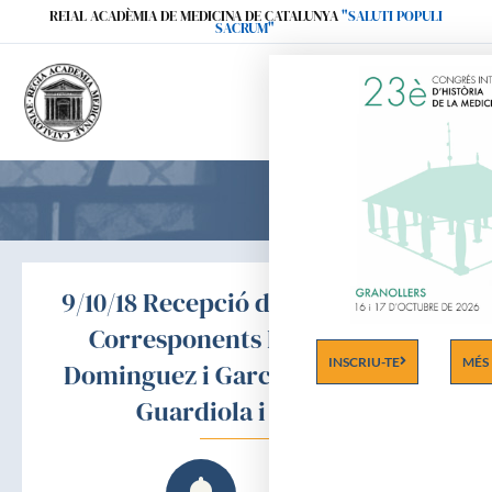
Ir
REIAL ACADÈMIA DE MEDICINA DE CATALUNYA
"SALUTI POPULI
SACRUM"
al
contenido
9/10/18 Recepció d’Acadèmiques
Corresponents Dra. Àngela
INSCRIU-TE
MÉS
Dominguez i García i Dra. Elena
Guardiola i Pereira