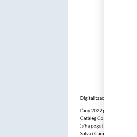
Digitalització de la Bibliot
L’any 2022 gracies a l’ajut 
Catàleg Col·lectiu del Patri
)s’ha pogut continuar el pro
Salvà i Campillo va donar a