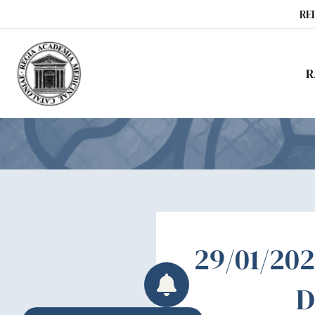
Ir
RE
al
contenido
R
29/01/2023
D