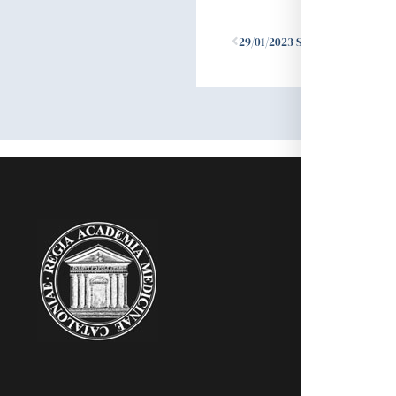
Ant
29/01/2023 Sessió Inaugural de Curs 2023
RAMC
Acadèmics
Agenda
Biblioteca
Multimèdia
Publicacion
Noticies