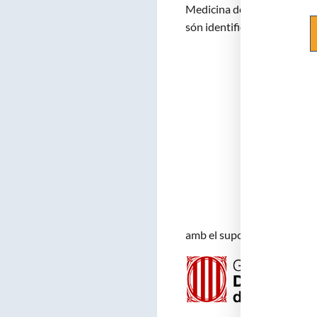
Medicina de Catalunya. Els 
són identificables perque du
amb el suport de :