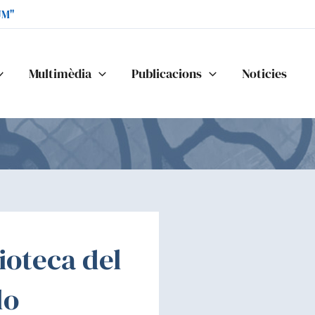
UM"
Multimèdia
Publicacions
Noticies
lioteca del
lo