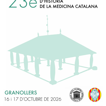
eca del Dr. Francesc Salvà i Campillo (Barcelona, 12 de juliol de 175
concedit pel Departament de Cultura (» subvencions per a la col·lab
moni Bibliogràfic de Catalunya i la digitalització i difusió de fons b
cés de digitalització de la biblioteca patrimonial i en concret dels l
 l’acadèmia, juntament amb l’arxiu personal que també es troba a l