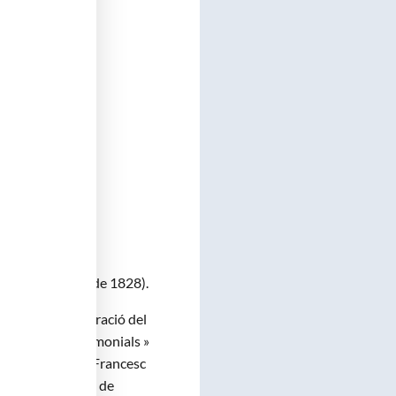
1 – 13 de febrer de 1828).
oració en l’elaboració del
ibliogràfics patrimonials »
libres que el Dr. Francesc
a Reial Acadèmia de