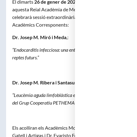
El dimarts
26 de gener de 2021
, a les set de la tarda,
aquesta Reial Acadèmia de Medicina de Catalunya
celebrarà sessió extraordinària per a la recepció dels
Acadèmics Corresponents:
Dr. Josep M. Miró i Meda
,:
“Endocarditis infecciosa: una entitat clàssica amb molts
reptes futurs.”
Dr. Josep M. Ribera i Santasusana
,:
“Leucèmia aguda limfoblàstica en adults. Que hem fet des
del Grup Cooperatiu PETHEMA?
.”
Els acolliran els Acadèmics Molt Il·ltres. Dr. Josep M.
Gatell i Artigas i Dr. Evaristo Feliu i Frasnedo .