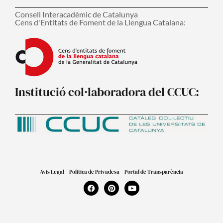
Consell Interacadèmic de Catalunya
Cens d'Entitats de Foment de la Llengua Catalana:
Institució col·laboradora del CCUC:
Avis Legal
Politica de Privadesa
Portal de Transparència
F
P
Y
a
i
o
c
n
u
e
t
t
b
e
u
o
r
b