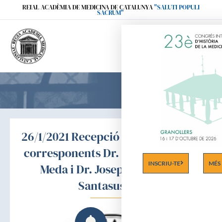
Ir
REIAL ACADÈMIA DE MEDICINA DE CATALUNYA
"SALUTI POPULI
SACRUM"
al
contenido
26/1/2021 Recepció dels acadèmics
corresponents Dr. Josep M. Miró i
INSCRIU-TE
MÉS
Meda i Dr. Josep M. Ribera i
Santasusana