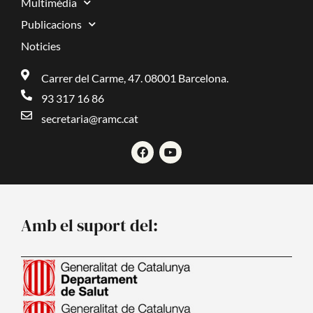
Multimèdia
Publicacions
Noticies
Carrer del Carme, 47. 08001 Barcelona.
93 317 16 86
secretaria@ramc.cat
F
Y
a
o
c
u
e
t
b
u
o
b
o
e
Amb el suport del:
k