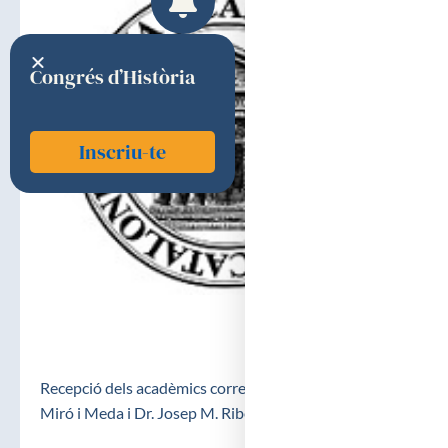
Congrés d’Història
Inscriu-te
Recepció dels acadèmics corresponents Dr. Josep M.
Miró i Meda i Dr. Josep M. Ribera i Santasusana(PDF)