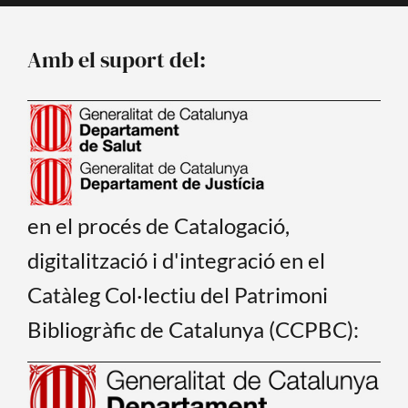
b
u
o
b
o
e
Amb el suport del:
k
en el procés de Catalogació,
digitalització i d'integració en el
Catàleg Col·lectiu del Patrimoni
Bibliogràfic de Catalunya (CCPBC):