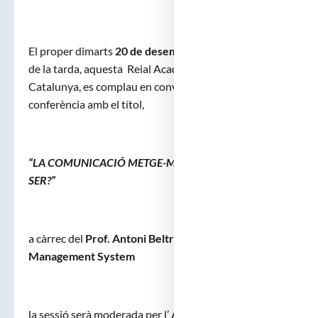
El proper dimarts
20 de desembre de 2022,
a les set
de la tarda, aquesta Reial Acadèmia de Medicina de
Catalunya, es complau en convidar-vos a la
conferència amb el títol,
“LA COMUNICACIÓ METGE-MALALT. COM HA DE
SER?”
a càrrec del
Prof. Antoni Beltrán, Intentional
Management System
la sessió serà moderada per l’ Acadèmic Numerari de