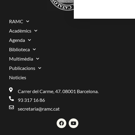
RAMC
Acadèmics
Agenda
Biblioteca
Multimèdia
Publicacions
Noticies
Carrer del Carme, 47. 08001 Barcelona.
93 317 16 86
secretaria@ramc.cat
F
Y
a
o
c
u
e
t