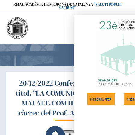
Ir
REIAL ACADÈMIA DE MEDICINA DE CATALUNYA
"SALUTI POPULI
SACRUM"
al
contenido
20/12/2022 Conferència amb el
títol, “LA COMUNICACIÓ METGE-
INSCRIU-TE
MÉS
MALALT. COM HA DE SER?” a
càrrec del Prof. Antoni Beltrán