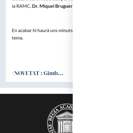
la RAMC,
Dr. Miquel Bruguera i Cortada
.
En acabar hi haurà uns minuts de col·loqui sobre el
tema.
Ant
NOVETAT : Gimbernat. Revista d’Història de la Medicina i de les Ciències de la Salut, Vol. 79