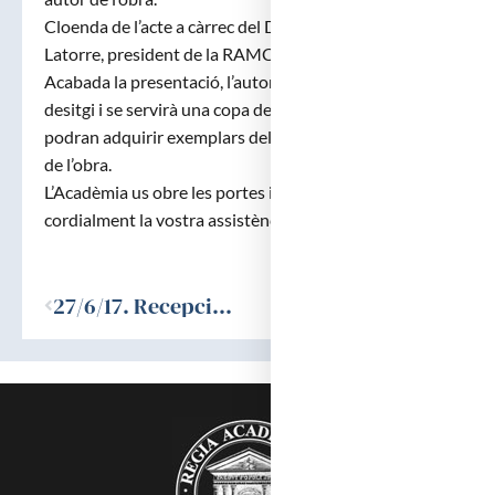
Cloenda de l’acte a càrrec del Dr. Josep Antoni Bombí i
Latorre, president de la RAMC.
Acabada la presentació, l’autor signarà llibres a qui ho
desitgi i se servirà una copa de cava. Al vestíbul es
podran adquirir exemplars del primer i segon volum
de l’obra.
L’Acadèmia us obre les portes i agrairà molt
cordialment la vostra assistència.
Ant
27/6/17. Recepció acadèmics corresponents Dr. Jaume Candell i Dr. José Manuel Mascaró