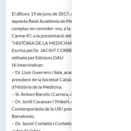
El dilluns 19 de juny de 2017, a les 7 del vespre,
aquesta Reial Acadèmia de Medicina de Catalunya es
complau en convidar-vos, a la seva seu del carrer del
Carme 47, a la presentació del segon volum de l’obra:
“HISTÒRIA DE LA MEDICINA CATALANA”
Escrita pel Dr. JACINT CORBELLA i CORBELLA i
editada per Edicions DAU
Hi intervindran:
– Dr. Lluís Guerrero i Sala, acadèmic numerari i past
president de la Societat Catalana
d’Història de la Medicina.
– Sr. Antoni Barnils i Carrera, director d’Edicions DAU.
– Dr. Jordi Casassas i Ymbert, catedràtic d’Història
Contemporània de la UB i president de l’Ateneu
Barcelonès.
– Dr. Jacint Corbella i Corbella, acadèmic numerari i
autor de l’obra.