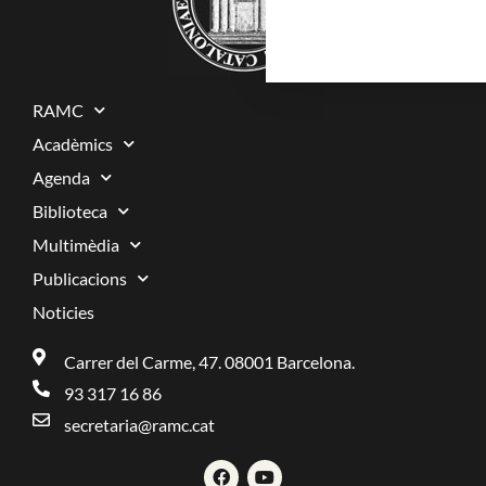
RAMC
Acadèmics
Agenda
Biblioteca
Multimèdia
Publicacions
Noticies
Carrer del Carme, 47. 08001 Barcelona.
93 317 16 86
secretaria@ramc.cat
F
Y
a
o