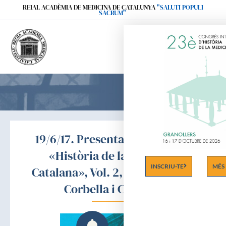
Ir
REIAL ACADÈMIA DE MEDICINA DE CATALUNYA
"SALUTI POPULI
SACRUM"
al
contenido
19/6/17. Presentació del llibre
«Història de la Medicina
INSCRIU-TE
MÉS
Catalana», Vol. 2, del Dr. Jacint
Corbella i Corbella