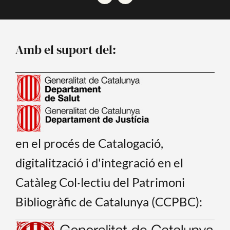
c
u
e
t
b
u
o
b
o
e
Amb el suport del:
k
en el procés de Catalogació,
digitalització i d'integració en el
Catàleg Col·lectiu del Patrimoni
Bibliogràfic de Catalunya (CCPBC):