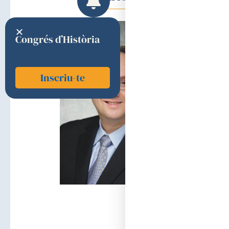
Congrés d’Història
Inscriu-te