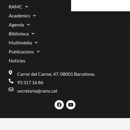
RAMC
Acadèmics
Agenda
Biblioteca
Multimèdia
Publicacions
Noticies
Carrer del Carme, 47. 08001 Barcelona.
93 317 16 86
secretaria@ramc.cat
F
Y
a
o
c
u
e
t
b
u
o
b
o
e