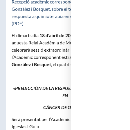
Recepció acadèmic corresponent estranger, Dr. Jesus
González i Bosquet, sobre el tema: «Predicción de la
respuesta a quimioterapia en el cáncer de ovario»
(PDF)
El dimarts dia
18 d’abril de 2017
, a les set de la tarda,
aquesta Reial Acadèmia de Medicina de Catalunya,
celebrarà sessió extraordinària per a la recepció de
l’Acadèmic corresponent estranger,
Dr. Jesus
González i Bosquet
, el qual dissertarà sobre el tema:
«PREDICCIÓN DE LA RESPUESTA A QUIMIOTERAPIA
EN
CÁNCER DE OVARIO»
Serà presentat per l’Acadèmic Numerari Dr. Xavier
Iglesias i Guiu.