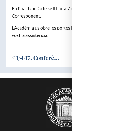
En finalitzar l’acte se li lliurarà el diploma d’Acadèmic
Corresponent.
L’Acadèmia us obre les portes i agrairà cordialment la
vostra assistència.
Ant
11/4/17. Conferència sobre: «Abordajes sociales y bioéticos para la mejora de la infancia», a càrrec del Dr. Joaquín Callabed i Carracedo