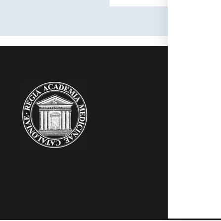
RAMC
Acadèmics
Agenda
Biblioteca
Multimèdia
Publicacion
Noticies