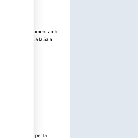
talunya
, conjuntament amb
lunya
celebraran, a la Sala
a de la humanitat per la