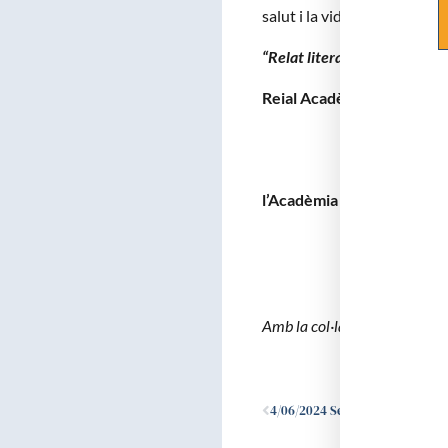
salut i la vida”
“Relat literari d’aquesta evol
Reial Acadèmia de Medici
l’Acadèmia de Ciències Ve
Amb la col·laboració de:
Ant
4/06/2024 Sessió extraordinaria de recepció dels Acadèmics Corresponents Dr. Juan José Sancho i Insenser i Dr. Aureli Torné i Bladé