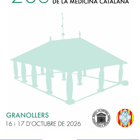
nants socials i ciències mèdiques. Evolució històrica» (PDF)
024
a les 19:00 hores
, aquesta
Reial Acadèmia de Medicina de Ca
àcia de Catalunya
i
l’Acadèmia de Ciències Veterinàries de Cata
òmic, la sessió
I CIÈNCIES MÈDIQUES:
EVOLUCIÒ HISTÒRICA”
ez
. Acadèmic corresponent RAMC, RAFC.
rcia.
Acadèmica numerària RAMC, RAFC.
na mirada des de la Salut Pública”
a
. Autor del llibre: “De vulnerables a poderosos: l’apassionant lluit