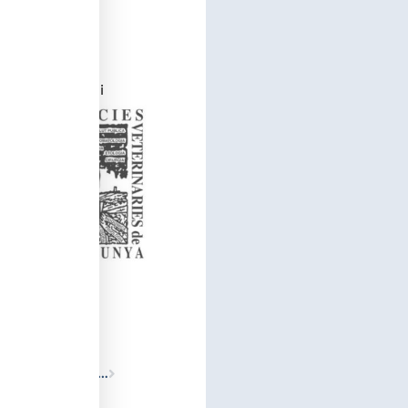
ia de Catalunya
i
Siguiente
1/10/2024 Sessió de la Secció Quarta, «DRET A L’OBLIT ONCOLÒGIC. ASPECTES MÈDICO-LEGALS»