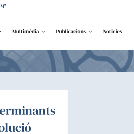
UM"
Multimèdia
Publicacions
Noticies
terminants
olució