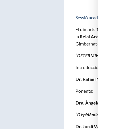
Sessió acadèmica : «Determi
El dimarts
18 de juny de 2
la
Reial Acadèmia de Farm
Gimbernat-Amfiteatre Anat
“DETERMINANTS SOCIALS 
Introducció:
Dr. Rafael Manzanera Lóp
Ponents:
Dra. Àngela Dominguez Ga
“D’epidèmies i pandèmies: u
Dr. Jordi Varela Pedragos