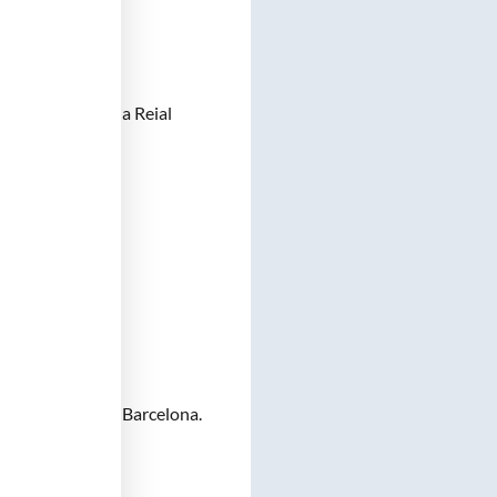
quirúrgiques) de la Reial
ragona,
.
spital Clínic de Barcelona.