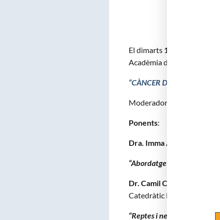
El dimarts
17 de març de 
Acadèmia de Medicina de Ca
“CÀNCER DE MAMA I SALU
Moderadora:
Dra. Montser
Ponents
:
Dra. Imma Alonso Vargas
.
“Abordatge actual del cànce
Dr. Camil Castelo Branco
.
Catedràtic Facultat Medici
“Reptes i necessitats en sa