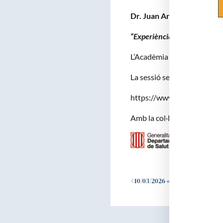
Dr. Juan Arce , Sra. Cristi
“Experiència del pacient”
L’Acadèmia us obre les porte
La sessió serà retransmesa
https://www.youtube.com
Amb la col·laboració :
Ant
10/03/2026 «70 ANYS VALL D’HEBRON: PASSAT, PRESENT I FUTUR»