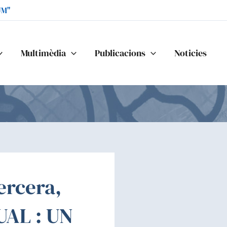
UM"
Multimèdia
Publicacions
Noticies
ercera,
AL : UN