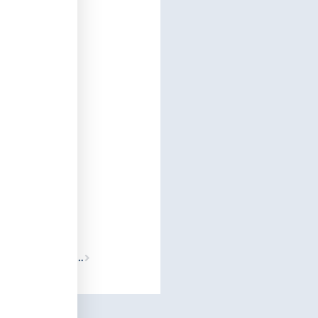
Siguiente
17/03/2026 «Las miradas de Goya a la Infància» conferència a càrrec de l’Acadèmic Dr. Joaquim Callabed Carracedo