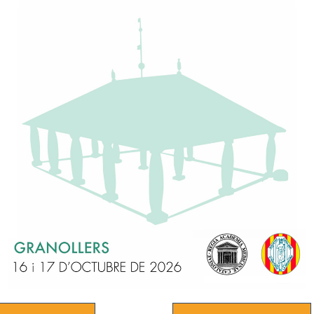
ACTES DE LES SECCIONS DE L’ACADÈMIA
2026
, a les
19:00 hores
, la
Secció Tercera
(Cirurgia i Especialitats 
talunya, es complau a convidar-vos a la sessió:
T SEXUAL : UN BINOMI PER RESOLDRE”
rat Espuña Pons
, Acadèmica Numeraria de la RAMC.
 Servei de Ginecologia de l’Hospital Universitari Joan XXIII de Tar
r de mama, el seu impacte i conseqüències en la salut de la pacient”
 Acadèmic Corresponent de la RAMC. Servei de Ginecologia de l’Ho
na UB,
lut sexual en persones sobrevivents al càncer de mama”.