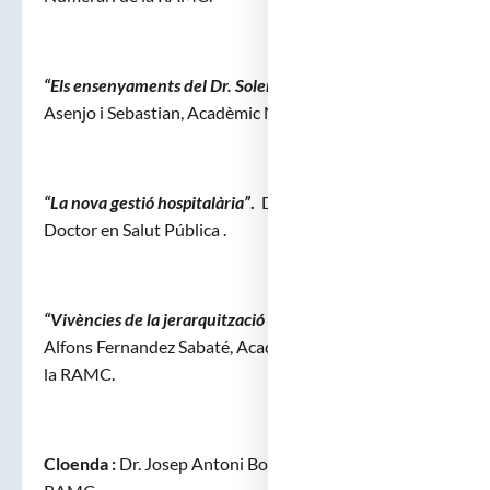
“Els ensenyaments del Dr. Soler i Durall”.
Dr. Miquel A.
Asenjo i Sebastian, Acadèmic Numerari de la RAMC.
“La nova gestió hospitalària”
.
Dr. Carles Soler i Durall,
Doctor en Salut Pública .
“Vivències de la jerarquització i la docència MIR”.
Dr.
Alfons Fernandez Sabaté, Acadèmic Corresponent de
la RAMC.
Cloenda :
Dr. Josep Antoni Bombí, President de la