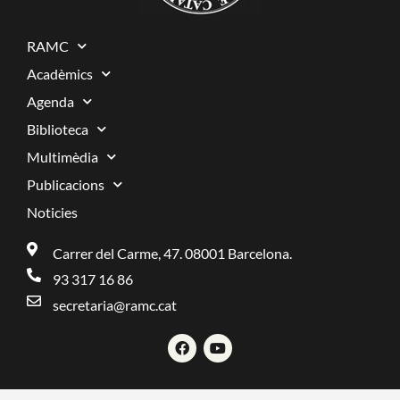
RAMC
Acadèmics
Agenda
Biblioteca
Multimèdia
Publicacions
Noticies
Carrer del Carme, 47. 08001 Barcelona.
93 317 16 86
secretaria@ramc.cat
F
Y
a
o
c
u
e
t
b
u