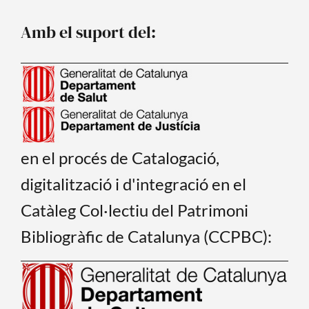
o
b
o
e
Amb el suport del:
k
en el procés de Catalogació,
digitalització i d'integració en el
Catàleg Col·lectiu del Patrimoni
Bibliogràfic de Catalunya (CCPBC):