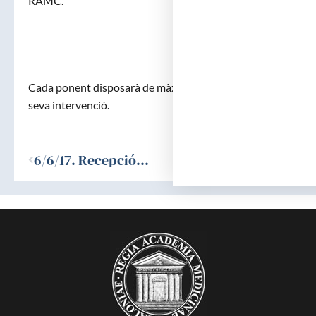
RAMC.
Cada ponent disposarà de màxim vint minuts per a la
seva intervenció.
Ant
6/6/17. Recepció acadèmics corresponents Dr. Joan Monés i Dra. Francesca Pons