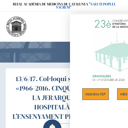
Ir
REIAL ACADÈMIA DE MEDICINA DE CATALUNYA
"SALUTI POPULI
SACRUM"
al
contenido
13/6/17. Col·loqui sobre el tema :
«1966-2016. CINQUANTENARI DE
INSCRIU-TE
MÉS
LA JERARQUITZACIÓ
HOSPITALÀRIA I DE
L’ENSENYAMENT PER LA VIA MIR»