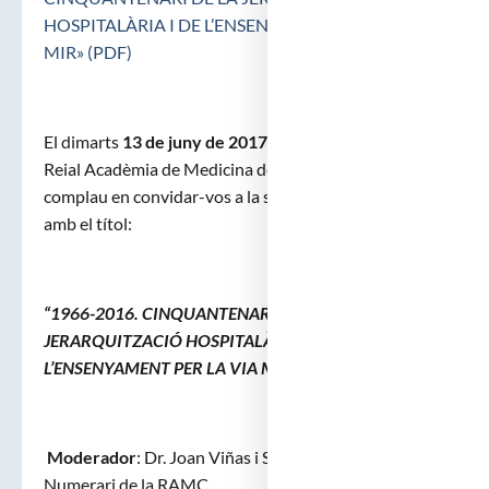
HOSPITALÀRIA I DE L’ENSENYAMENT PER LA VIA
MIR» (PDF)
El dimarts
13 de juny de 2017, a les set del vespre
, la
Reial Acadèmia de Medicina de Catalunya, es
complau en convidar-vos a la sessió extraordinària,
amb el títol:
“1966-2016. CINQUANTENARI DE LA
JERARQUITZACIÓ HOSPITALÀRIA I DE
L’ENSENYAMENT PER LA VIA MIR”
Moderador
: Dr. Joan Viñas i Salas, Acadèmic
Numerari de la RAMC.