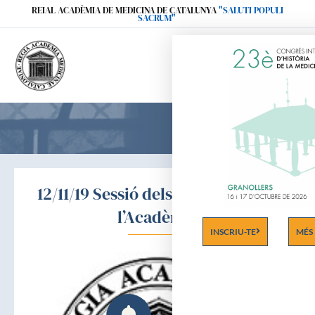
Ir
REIAL ACADÈMIA DE MEDICINA DE CATALUNYA
"SALUTI POPULI
SACRUM"
al
contenido
12/11/19 Sessió dels Centenaris de
l’Acadèmia
INSCRIU-TE
MÉS