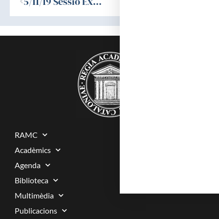
5/11/19 Sessió Extraordinaria «IN MEMORIAM»
RAMC
Acadèmics
Agenda
Biblioteca
Multimèdia
Publicacions