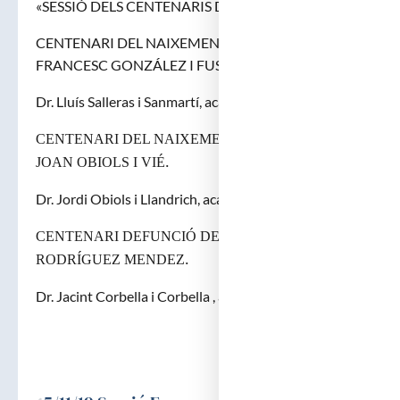
«SESSIÓ DELS CENTENARIS DE L’ACADÈMIA»
CENTENARI DEL NAIXEMENT DEL DOCTOR
FRANCESC GONZÁLEZ I FUSTÉ.
Dr. Lluís Salleras i Sanmartí, acadèmic numerari.
CENTENARI DEL NAIXEMENT DEL DOCTOR
.
JOAN OBIOLS I VIÉ
Dr. Jordi Obiols i Llandrich, acadèmic corresponent.
CENTENARI DEFUNCIÓ DEL DOCTOR RAFAEL
.
RODRÍGUEZ MENDEZ
Dr. Jacint Corbella i Corbella , acadèmic numerari.
Ant