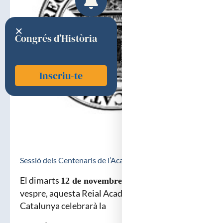
Congrés d’Història
Inscriu-te
Sessió dels Centenaris de l’Acadèmia(PDF)
El dimarts
, a les set del
12 de novembre de 2019
vespre, aquesta Reial Acadèmia de Medicina de
Catalunya celebrarà la