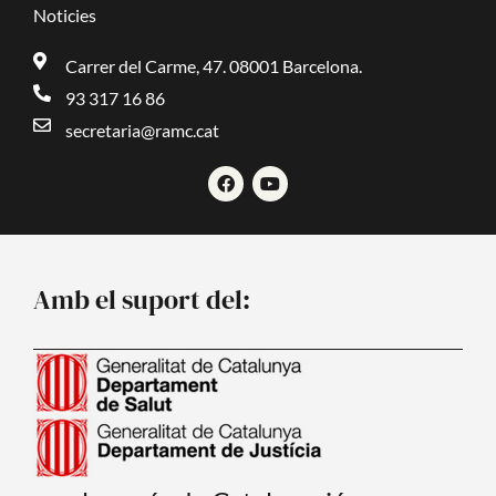
Noticies
Carrer del Carme, 47. 08001 Barcelona.
93 317 16 86
secretaria@ramc.cat
F
Y
a
o
c
u
e
t
b
u
o
b
o
e
Amb el suport del:
k